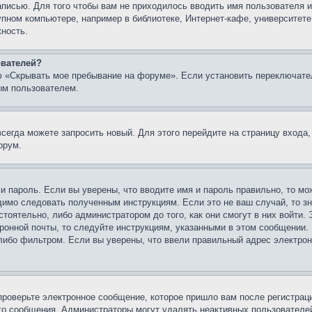
записью. Для того чтобы вам не приходилось вводить имя пользователя
упном компьютере, например в библиотеке, Интернет-кафе, университете
жность.
ователей?
ю «Скрывать мое пребывание на форуме». Если установить переключате
ым пользователем.
всегда можете запросить новый. Для этого перейдите на страницу входа
орум.
 и пароль. Если вы уверены, что вводите имя и пароль правильно, то м
одимо следовать полученным инструкциям. Если это не ваш случай, то зн
тоятельно, либо администратором до того, как они смогут в них войти.
ронной почты, то следуйте инструкциям, указанными в этом сообщении.
либо фильтром. Если вы уверены, что ввели правильный адрес электронн
проверьте электронное сообщение, которое пришло вам после регистрац
ого сообщения. Администраторы могут удалять неактивных пользователе