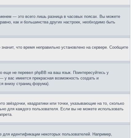
еменем — это всего лишь разница в часовых поясах. Вы можете
 равно, как и большинства других настроек, необходимо быть
о значит, что время неправильно установлено на сервере. Сообщите
то еще не перевел phpBB на ваш язык. Поинтересуйтесь у
 — у вас имеется прекрасная возможность создать и
я внизу страниц форума).
то звёздочки, квадратики или точки, указывающие на то, сколько
льно для каждого пользователя. Если вы не можете использовать
апрета.
е для идентификации некоторых пользователей. Например,