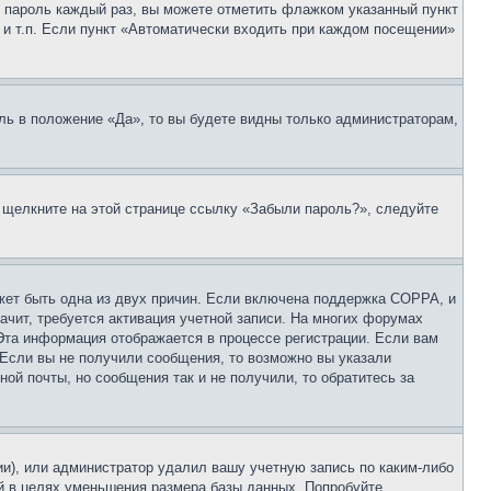
 и пароль каждый раз, вы можете отметить флажком указанный пункт
 и т.п. Если пункт «Автоматически входить при каждом посещении»
ль в положение «Да», то вы будете видны только администраторам,
, щелкните на этой странице ссылку «Забыли пароль?», следуйте
ожет быть одна из двух причин. Если включена поддержка COPPA, и
ачит, требуется активация учетной записи. На многих форумах
 Эта информация отображается в процессе регистрации. Если вам
 Если вы не получили сообщения, то возможно вы указали
ой почты, но сообщения так и не получили, то обратитесь за
ии), или администратор удалил вашу учетную запись по каким-либо
й в целях уменьшения размера базы данных. Попробуйте