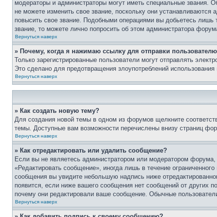
модераторы и администраторы могут иметь специальные звания. О
не можете изменить свое звание, поскольку они устанавливаются 
повысить свое звание. Подобными операциями вы добьетесь лишь т
звание, то можете лично попросить об этом администратора форум
Вернуться наверх
» Почему, когда я нажимаю ссылку для отправки пользователю
Только зарегистрированные пользователи могут отправлять элект
Это сделано для предотвращения злоупотреблений использования 
Вернуться наверх
» Как создать новую тему?
Для создания новой темы в одном из форумов щелкните соответст
темы. Доступные вам возможности перечислены внизу страниц фор
Вернуться наверх
» Как отредактировать или удалить сообщение?
Если вы не являетесь администратором или модератором форума, 
«Редактировать сообщение», иногда лишь в течение ограниченного
сообщения вы увидите небольшую надпись ниже отредактированного
появится, если ниже вашего сообщения нет сообщений от других п
почему они редактировали ваше сообщение. Обычные пользователи 
Вернуться наверх
» Как добавить подпись к своему сообщению?