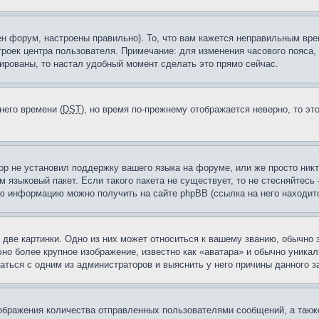
н форум, настроены правильно). То, что вам кажется неправильным вр
троек центра пользователя. Примечание: для изменения часового пояса,
ированы, то настал удобный момент сделать это прямо сейчас.
него времени (
DST
), но время по-прежнему отображается неверно, то эт
ор не установил поддержку вашего языка на форуме, или же просто ник
м языковый пакет. Если такого пакета не существует, то не стесняйтесь
ю информацию можно получить на сайте phpBB (ссылка на него находитс
две картинки. Одно из них может относиться к вашему званию, обычно э
но более крупное изображение, известно как «аватара» и обычно уника
аться с одним из администраторов и выяснить у него причины данного з
бражения количества отправленных пользователями сообщений, а такж