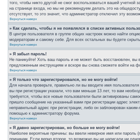
того, чтобы никто другой не смог воспользоваться вашей учетной 
на странице входа, но мы не рекомендуем делать это на общедост
отсутствует, то это значит, что администратор отключил эту возмо
Вернуться наверх
» Как сделать, чтобы я не появлялся в списке активных польз
В центре пользователя в группе общих настроек можно найти опци
модераторам и самому себе. Для всех остальных вы будете скрыт
Вернуться наверх
» Я забыл пароль!
Не паникуйте! Хоть ваш пароль и не может быть восстановлен, вы 
предложенным инструкциям и вскоре вы снова сможете войти на ф
Вернуться наверх
» Я только что зарегистрировался, но не могу войти!
Для начала проверьте, правильно ли вы вводите имя пользователя
вы при регистрации указали, что вам меньше 13 лет, то вам необх
требуется, чтобы все новые пользователи были активированы самос
пришло сообщение на указанный вами при регистрации адрес элект
неправильный адрес при регистрации, либо он заблокирован каким-
помощью к администратору форума.
Вернуться наверх
» Я давно зарегистрирован, но больше не могу войти!
Наиболее вероятные причины: вы ввели неверное имя или пароль (
причинам. Если верно второе, то возможно вы не написали ни одн