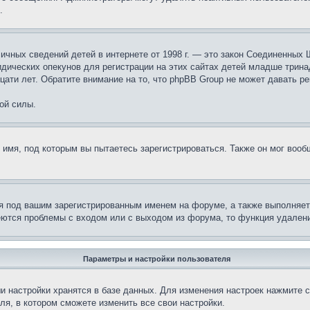
.
те личных сведений детей в интернете от 1998 г. — это закон Соединенн
дических опекунов для регистрации на этих сайтах детей младше тринад
ати лет. Обратите внимание на то, что phpBB Group не может давать р
ой силы.
 имя, под которым вы пытаетесь зарегистрироваться. Также он мог воо
я под вашим зарегистрированным именем на форуме, а также выполняет 
еются проблемы с входом или с выходом из форума, то функция удалени
Параметры и настройки пользователя
и настройки хранятся в базе данных. Для изменения настроек нажмите 
ля, в котором сможете изменить все свои настройки.