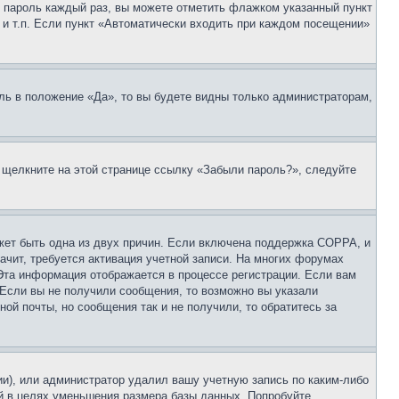
 и пароль каждый раз, вы можете отметить флажком указанный пункт
 и т.п. Если пункт «Автоматически входить при каждом посещении»
ль в положение «Да», то вы будете видны только администраторам,
, щелкните на этой странице ссылку «Забыли пароль?», следуйте
ожет быть одна из двух причин. Если включена поддержка COPPA, и
ачит, требуется активация учетной записи. На многих форумах
 Эта информация отображается в процессе регистрации. Если вам
 Если вы не получили сообщения, то возможно вы указали
ой почты, но сообщения так и не получили, то обратитесь за
ии), или администратор удалил вашу учетную запись по каким-либо
й в целях уменьшения размера базы данных. Попробуйте