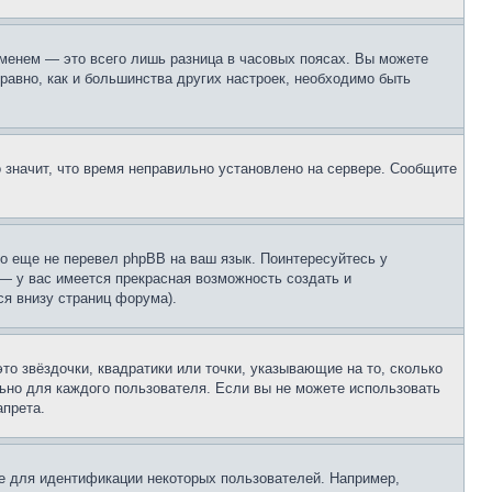
еменем — это всего лишь разница в часовых поясах. Вы можете
 равно, как и большинства других настроек, необходимо быть
о значит, что время неправильно установлено на сервере. Сообщите
то еще не перевел phpBB на ваш язык. Поинтересуйтесь у
 — у вас имеется прекрасная возможность создать и
я внизу страниц форума).
то звёздочки, квадратики или точки, указывающие на то, сколько
льно для каждого пользователя. Если вы не можете использовать
апрета.
е для идентификации некоторых пользователей. Например,