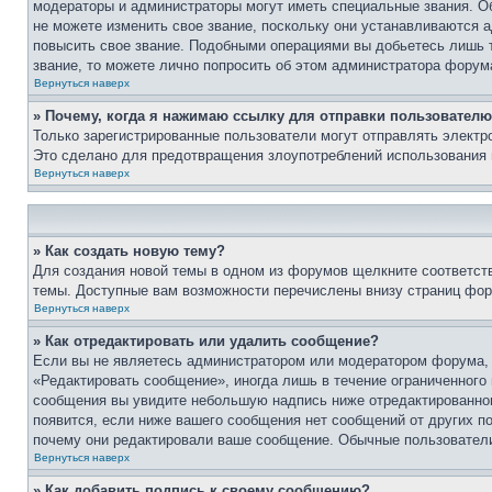
модераторы и администраторы могут иметь специальные звания. О
не можете изменить свое звание, поскольку они устанавливаются 
повысить свое звание. Подобными операциями вы добьетесь лишь т
звание, то можете лично попросить об этом администратора форум
Вернуться наверх
» Почему, когда я нажимаю ссылку для отправки пользователю
Только зарегистрированные пользователи могут отправлять элект
Это сделано для предотвращения злоупотреблений использования 
Вернуться наверх
» Как создать новую тему?
Для создания новой темы в одном из форумов щелкните соответст
темы. Доступные вам возможности перечислены внизу страниц фор
Вернуться наверх
» Как отредактировать или удалить сообщение?
Если вы не являетесь администратором или модератором форума, 
«Редактировать сообщение», иногда лишь в течение ограниченного
сообщения вы увидите небольшую надпись ниже отредактированного
появится, если ниже вашего сообщения нет сообщений от других п
почему они редактировали ваше сообщение. Обычные пользователи 
Вернуться наверх
» Как добавить подпись к своему сообщению?