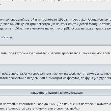
.
те личных сведений детей в интернете от 1998 г. — это закон Соединенн
дических опекунов для регистрации на этих сайтах детей младше тринад
ати лет. Обратите внимание на то, что phpBB Group не может давать р
ой силы.
 имя, под которым вы пытаетесь зарегистрироваться. Также он мог воо
я под вашим зарегистрированным именем на форуме, а также выполняет 
еются проблемы с входом или с выходом из форума, то функция удалени
Параметры и настройки пользователя
и настройки хранятся в базе данных. Для изменения настроек нажмите 
ля, в котором сможете изменить все свои настройки.