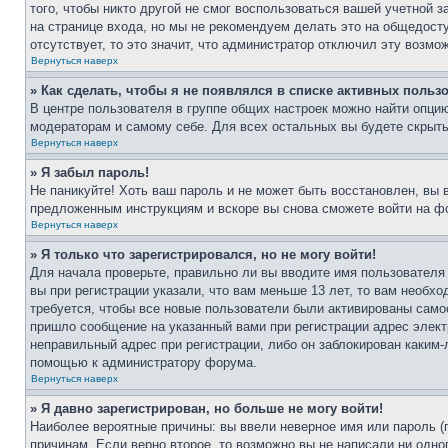
того, чтобы никто другой не смог воспользоваться вашей учетной 
на странице входа, но мы не рекомендуем делать это на общедост
отсутствует, то это значит, что администратор отключил эту возмо
Вернуться наверх
» Как сделать, чтобы я не появлялся в списке активных польз
В центре пользователя в группе общих настроек можно найти опци
модераторам и самому себе. Для всех остальных вы будете скрыт
Вернуться наверх
» Я забыл пароль!
Не паникуйте! Хоть ваш пароль и не может быть восстановлен, вы 
предложенным инструкциям и вскоре вы снова сможете войти на ф
Вернуться наверх
» Я только что зарегистрировался, но не могу войти!
Для начала проверьте, правильно ли вы вводите имя пользователя
вы при регистрации указали, что вам меньше 13 лет, то вам необх
требуется, чтобы все новые пользователи были активированы самос
пришло сообщение на указанный вами при регистрации адрес элект
неправильный адрес при регистрации, либо он заблокирован каким-
помощью к администратору форума.
Вернуться наверх
» Я давно зарегистрирован, но больше не могу войти!
Наиболее вероятные причины: вы ввели неверное имя или пароль (
причинам. Если верно второе, то возможно вы не написали ни одн