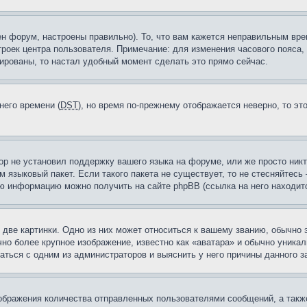
н форум, настроены правильно). То, что вам кажется неправильным вр
троек центра пользователя. Примечание: для изменения часового пояса,
ированы, то настал удобный момент сделать это прямо сейчас.
него времени (
DST
), но время по-прежнему отображается неверно, то эт
ор не установил поддержку вашего языка на форуме, или же просто ник
м языковый пакет. Если такого пакета не существует, то не стесняйтесь
ю информацию можно получить на сайте phpBB (ссылка на него находитс
две картинки. Одно из них может относиться к вашему званию, обычно э
но более крупное изображение, известно как «аватара» и обычно уника
аться с одним из администраторов и выяснить у него причины данного з
бражения количества отправленных пользователями сообщений, а такж