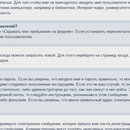
записью. Для того чтобы вам не приходилось вводить имя пользователя
упном компьютере, например в библиотеке, Интернет-кафе, университете
жность.
ователей?
ю «Скрывать мое пребывание на форуме». Если установить переключате
ым пользователем.
всегда можете запросить новый. Для этого перейдите на страницу входа
орум.
 и пароль. Если вы уверены, что вводите имя и пароль правильно, то м
одимо следовать полученным инструкциям. Если это не ваш случай, то зн
тоятельно, либо администратором до того, как они смогут в них войти.
ронной почты, то следуйте инструкциям, указанными в этом сообщении.
либо фильтром. Если вы уверены, что ввели правильный адрес электронн
проверьте электронное сообщение, которое пришло вам после регистрац
ого сообщения. Администраторы могут удалять неактивных пользователе