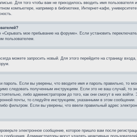
записью. Для того чтобы вам не приходилось вводить имя пользователя
упном компьютере, например в библиотеке, Интернет-кафе, университете
жность.
ователей?
ю «Скрывать мое пребывание на форуме». Если установить переключате
ым пользователем.
всегда можете запросить новый. Для этого перейдите на страницу входа
орум.
 и пароль. Если вы уверены, что вводите имя и пароль правильно, то м
одимо следовать полученным инструкциям. Если это не ваш случай, то зн
тоятельно, либо администратором до того, как они смогут в них войти.
ронной почты, то следуйте инструкциям, указанными в этом сообщении.
либо фильтром. Если вы уверены, что ввели правильный адрес электронн
проверьте электронное сообщение, которое пришло вам после регистрац
ого сообщения. Администраторы могут удалять неактивных пользователе