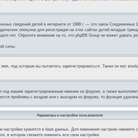
.
те личных сведений детей в интернете от 1998 г. — это закон Соединенн
дических опекунов для регистрации на этих сайтах детей младше тринад
ати лет. Обратите внимание на то, что phpBB Group не может давать р
ой силы.
 имя, под которым вы пытаетесь зарегистрироваться. Также он мог воо
я под вашим зарегистрированным именем на форуме, а также выполняет 
еются проблемы с входом или с выходом из форума, то функция удалени
Параметры и настройки пользователя
и настройки хранятся в базе данных. Для изменения настроек нажмите 
ля, в котором сможете изменить все свои настройки.