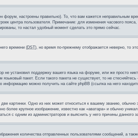
н форум, настроены правильно). То, что вам кажется неправильным вр
троек центра пользователя. Примечание: для изменения часового пояса,
ированы, то настал удобный момент сделать это прямо сейчас.
него времени (
DST
), но время по-прежнему отображается неверно, то эт
ор не установил поддержку вашего языка на форуме, или же просто ник
м языковый пакет. Если такого пакета не существует, то не стесняйтесь
ю информацию можно получить на сайте phpBB (ссылка на него находитс
две картинки. Одно из них может относиться к вашему званию, обычно э
но более крупное изображение, известно как «аватара» и обычно уника
аться с одним из администраторов и выяснить у него причины данного з
бражения количества отправленных пользователями сообщений, а такж