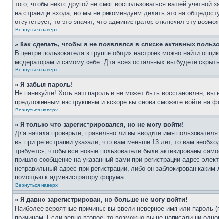
того, чтобы никто другой не смог воспользоваться вашей учетной 
на странице входа, но мы не рекомендуем делать это на общедост
отсутствует, то это значит, что администратор отключил эту возмо
Вернуться наверх
» Как сделать, чтобы я не появлялся в списке активных польз
В центре пользователя в группе общих настроек можно найти опци
модераторам и самому себе. Для всех остальных вы будете скрыт
Вернуться наверх
» Я забыл пароль!
Не паникуйте! Хоть ваш пароль и не может быть восстановлен, вы 
предложенным инструкциям и вскоре вы снова сможете войти на ф
Вернуться наверх
» Я только что зарегистрировался, но не могу войти!
Для начала проверьте, правильно ли вы вводите имя пользователя
вы при регистрации указали, что вам меньше 13 лет, то вам необх
требуется, чтобы все новые пользователи были активированы самос
пришло сообщение на указанный вами при регистрации адрес элект
неправильный адрес при регистрации, либо он заблокирован каким-
помощью к администратору форума.
Вернуться наверх
» Я давно зарегистрирован, но больше не могу войти!
Наиболее вероятные причины: вы ввели неверное имя или пароль (
причинам. Если верно второе, то возможно вы не написали ни одн