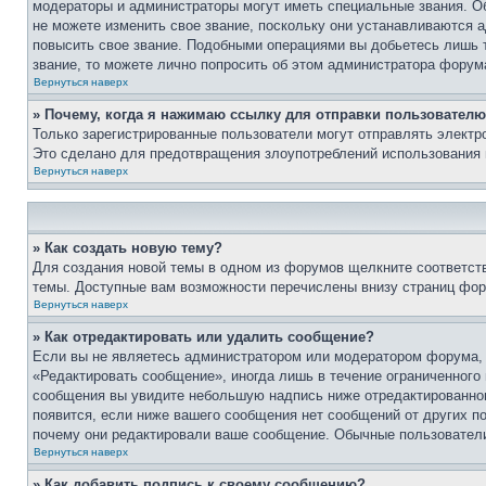
модераторы и администраторы могут иметь специальные звания. О
не можете изменить свое звание, поскольку они устанавливаются 
повысить свое звание. Подобными операциями вы добьетесь лишь т
звание, то можете лично попросить об этом администратора форум
Вернуться наверх
» Почему, когда я нажимаю ссылку для отправки пользователю
Только зарегистрированные пользователи могут отправлять элект
Это сделано для предотвращения злоупотреблений использования 
Вернуться наверх
» Как создать новую тему?
Для создания новой темы в одном из форумов щелкните соответст
темы. Доступные вам возможности перечислены внизу страниц фор
Вернуться наверх
» Как отредактировать или удалить сообщение?
Если вы не являетесь администратором или модератором форума, 
«Редактировать сообщение», иногда лишь в течение ограниченного
сообщения вы увидите небольшую надпись ниже отредактированного
появится, если ниже вашего сообщения нет сообщений от других п
почему они редактировали ваше сообщение. Обычные пользователи 
Вернуться наверх
» Как добавить подпись к своему сообщению?