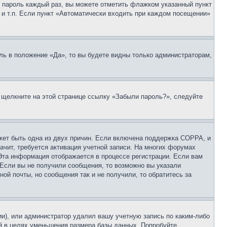
 и пароль каждый раз, вы можете отметить флажком указанный пункт
 и т.п. Если пункт «Автоматически входить при каждом посещении»
ль в положение «Да», то вы будете видны только администраторам,
, щелкните на этой странице ссылку «Забыли пароль?», следуйте
ожет быть одна из двух причин. Если включена поддержка COPPA, и
ачит, требуется активация учетной записи. На многих форумах
 Эта информация отображается в процессе регистрации. Если вам
 Если вы не получили сообщения, то возможно вы указали
ой почты, но сообщения так и не получили, то обратитесь за
ии), или администратор удалил вашу учетную запись по каким-либо
й в целях уменьшения размера базы данных. Попробуйте