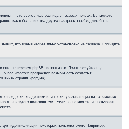
еменем — это всего лишь разница в часовых поясах. Вы можете
 равно, как и большинства других настроек, необходимо быть
о значит, что время неправильно установлено на сервере. Сообщите
то еще не перевел phpBB на ваш язык. Поинтересуйтесь у
 — у вас имеется прекрасная возможность создать и
я внизу страниц форума).
то звёздочки, квадратики или точки, указывающие на то, сколько
льно для каждого пользователя. Если вы не можете использовать
апрета.
е для идентификации некоторых пользователей. Например,