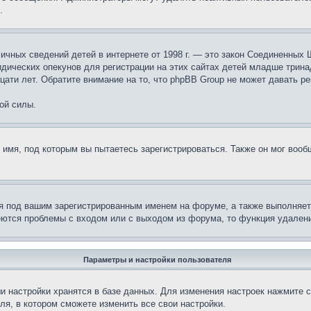
.
те личных сведений детей в интернете от 1998 г. — это закон Соединенн
дических опекунов для регистрации на этих сайтах детей младше тринад
ати лет. Обратите внимание на то, что phpBB Group не может давать р
ой силы.
 имя, под которым вы пытаетесь зарегистрироваться. Также он мог воо
я под вашим зарегистрированным именем на форуме, а также выполняет 
еются проблемы с входом или с выходом из форума, то функция удалени
Параметры и настройки пользователя
и настройки хранятся в базе данных. Для изменения настроек нажмите 
ля, в котором сможете изменить все свои настройки.