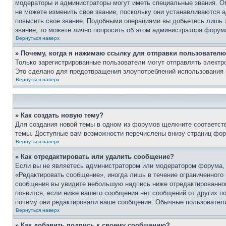
модераторы и администраторы могут иметь специальные звания. О
не можете изменить свое звание, поскольку они устанавливаются 
повысить свое звание. Подобными операциями вы добьетесь лишь т
звание, то можете лично попросить об этом администратора форум
Вернуться наверх
» Почему, когда я нажимаю ссылку для отправки пользователю
Только зарегистрированные пользователи могут отправлять элект
Это сделано для предотвращения злоупотреблений использования 
Вернуться наверх
» Как создать новую тему?
Для создания новой темы в одном из форумов щелкните соответст
темы. Доступные вам возможности перечислены внизу страниц фор
Вернуться наверх
» Как отредактировать или удалить сообщение?
Если вы не являетесь администратором или модератором форума, 
«Редактировать сообщение», иногда лишь в течение ограниченного
сообщения вы увидите небольшую надпись ниже отредактированного
появится, если ниже вашего сообщения нет сообщений от других п
почему они редактировали ваше сообщение. Обычные пользователи 
Вернуться наверх
» Как добавить подпись к своему сообщению?