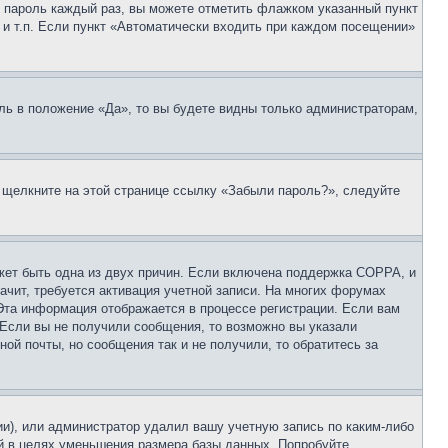
 и пароль каждый раз, вы можете отметить флажком указанный пункт
 и т.п. Если пункт «Автоматически входить при каждом посещении»
ль в положение «Да», то вы будете видны только администраторам,
, щелкните на этой странице ссылку «Забыли пароль?», следуйте
ожет быть одна из двух причин. Если включена поддержка COPPA, и
ачит, требуется активация учетной записи. На многих форумах
 Эта информация отображается в процессе регистрации. Если вам
 Если вы не получили сообщения, то возможно вы указали
ой почты, но сообщения так и не получили, то обратитесь за
ии), или администратор удалил вашу учетную запись по каким-либо
й в целях уменьшения размера базы данных. Попробуйте