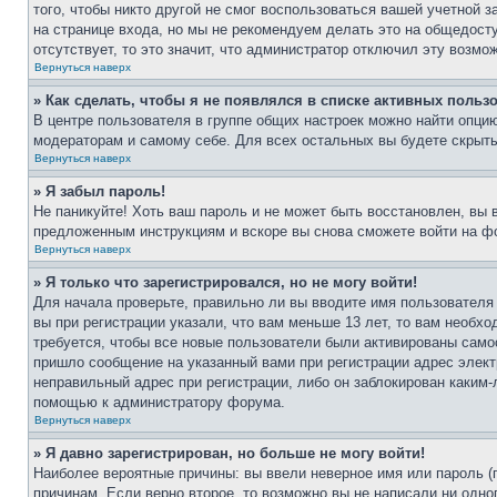
того, чтобы никто другой не смог воспользоваться вашей учетной 
на странице входа, но мы не рекомендуем делать это на общедост
отсутствует, то это значит, что администратор отключил эту возмо
Вернуться наверх
» Как сделать, чтобы я не появлялся в списке активных польз
В центре пользователя в группе общих настроек можно найти опци
модераторам и самому себе. Для всех остальных вы будете скрыт
Вернуться наверх
» Я забыл пароль!
Не паникуйте! Хоть ваш пароль и не может быть восстановлен, вы 
предложенным инструкциям и вскоре вы снова сможете войти на ф
Вернуться наверх
» Я только что зарегистрировался, но не могу войти!
Для начала проверьте, правильно ли вы вводите имя пользователя
вы при регистрации указали, что вам меньше 13 лет, то вам необх
требуется, чтобы все новые пользователи были активированы самос
пришло сообщение на указанный вами при регистрации адрес элект
неправильный адрес при регистрации, либо он заблокирован каким-
помощью к администратору форума.
Вернуться наверх
» Я давно зарегистрирован, но больше не могу войти!
Наиболее вероятные причины: вы ввели неверное имя или пароль (
причинам. Если верно второе, то возможно вы не написали ни одн