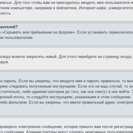
записью. Для того чтобы вам не приходилось вводить имя пользователя
упном компьютере, например в библиотеке, Интернет-кафе, университете
жность.
ователей?
ю «Скрывать мое пребывание на форуме». Если установить переключате
ым пользователем.
всегда можете запросить новый. Для этого перейдите на страницу входа
орум.
 и пароль. Если вы уверены, что вводите имя и пароль правильно, то м
одимо следовать полученным инструкциям. Если это не ваш случай, то зн
тоятельно, либо администратором до того, как они смогут в них войти.
ронной почты, то следуйте инструкциям, указанными в этом сообщении.
либо фильтром. Если вы уверены, что ввели правильный адрес электронн
проверьте электронное сообщение, которое пришло вам после регистрац
ого сообщения. Администраторы могут удалять неактивных пользователе