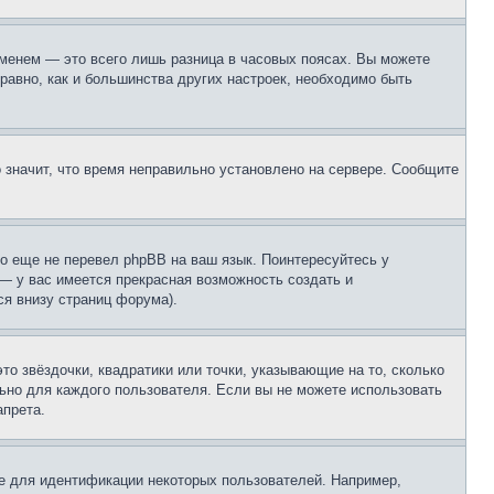
еменем — это всего лишь разница в часовых поясах. Вы можете
 равно, как и большинства других настроек, необходимо быть
о значит, что время неправильно установлено на сервере. Сообщите
то еще не перевел phpBB на ваш язык. Поинтересуйтесь у
 — у вас имеется прекрасная возможность создать и
я внизу страниц форума).
то звёздочки, квадратики или точки, указывающие на то, сколько
льно для каждого пользователя. Если вы не можете использовать
апрета.
е для идентификации некоторых пользователей. Например,