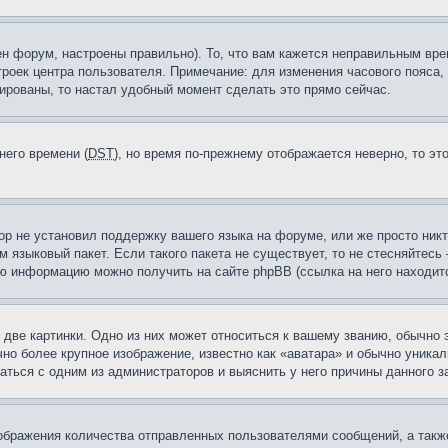
н форум, настроены правильно). То, что вам кажется неправильным вр
троек центра пользователя. Примечание: для изменения часового пояса,
ированы, то настал удобный момент сделать это прямо сейчас.
него времени (
DST
), но время по-прежнему отображается неверно, то эт
ор не установил поддержку вашего языка на форуме, или же просто ник
м языковый пакет. Если такого пакета не существует, то не стесняйтесь
ю информацию можно получить на сайте phpBB (ссылка на него находитс
две картинки. Одно из них может относиться к вашему званию, обычно э
но более крупное изображение, известно как «аватара» и обычно уника
аться с одним из администраторов и выяснить у него причины данного з
бражения количества отправленных пользователями сообщений, а такж