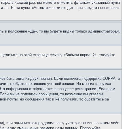
 и пароль каждый раз, вы можете отметить флажком указанный пункт
 и т.п. Если пункт «Автоматически входить при каждом посещении»
ль в положение «Да», то вы будете видны только администраторам,
, щелкните на этой странице ссылку «Забыли пароль?», следуйте
ожет быть одна из двух причин. Если включена поддержка COPPA, и
ачит, требуется активация учетной записи. На многих форумах
 Эта информация отображается в процессе регистрации. Если вам
 Если вы не получили сообщения, то возможно вы указали
ой почты, но сообщения так и не получили, то обратитесь за
ии), или администратор удалил вашу учетную запись по каким-либо
й в целях уменьшения размера базы данных. Попробуйте