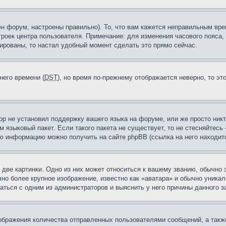
н форум, настроены правильно). То, что вам кажется неправильным вр
троек центра пользователя. Примечание: для изменения часового пояса,
ированы, то настал удобный момент сделать это прямо сейчас.
него времени (
DST
), но время по-прежнему отображается неверно, то эт
ор не установил поддержку вашего языка на форуме, или же просто ник
м языковый пакет. Если такого пакета не существует, то не стесняйтесь
ю информацию можно получить на сайте phpBB (ссылка на него находитс
две картинки. Одно из них может относиться к вашему званию, обычно э
но более крупное изображение, известно как «аватара» и обычно уника
аться с одним из администраторов и выяснить у него причины данного з
бражения количества отправленных пользователями сообщений, а такж