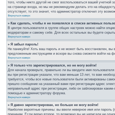
того, чтобы никто другой не смог воспользоваться вашей учетной 
на странице входа, но мы не рекомендуем делать это на общедост
отсутствует, то это значит, что администратор отключил эту возмо
Вернуться наверх
» Как сделать, чтобы я не появлялся в списке активных польз
В центре пользователя в группе общих настроек можно найти опци
модераторам и самому себе. Для всех остальных вы будете скрыт
Вернуться наверх
» Я забыл пароль!
Не паникуйте! Хоть ваш пароль и не может быть восстановлен, вы 
предложенным инструкциям и вскоре вы снова сможете войти на ф
Вернуться наверх
» Я только что зарегистрировался, но не могу войти!
Для начала проверьте, правильно ли вы вводите имя пользователя
вы при регистрации указали, что вам меньше 13 лет, то вам необх
требуется, чтобы все новые пользователи были активированы самос
пришло сообщение на указанный вами при регистрации адрес элект
неправильный адрес при регистрации, либо он заблокирован каким-
помощью к администратору форума.
Вернуться наверх
» Я давно зарегистрирован, но больше не могу войти!
Наиболее вероятные причины: вы ввели неверное имя или пароль (
причинам. Если верно второе, то возможно вы не написали ни одн