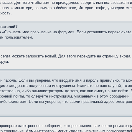
записью. Для того чтобы вам не приходилось вводить имя пользователя
упном компьютере, например в библиотеке, Интернет-кафе, университете
жность.
ователей?
ю «Скрывать мое пребывание на форуме». Если установить переключате
ым пользователем.
всегда можете запросить новый. Для этого перейдите на страницу входа
орум.
 и пароль. Если вы уверены, что вводите имя и пароль правильно, то м
одимо следовать полученным инструкциям. Если это не ваш случай, то зн
тоятельно, либо администратором до того, как они смогут в них войти.
ронной почты, то следуйте инструкциям, указанными в этом сообщении.
либо фильтром. Если вы уверены, что ввели правильный адрес электронн
проверьте электронное сообщение, которое пришло вам после регистрац
ого сообщения. Администраторы могут удалять неактивных пользователе