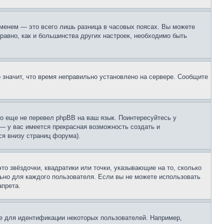
еменем — это всего лишь разница в часовых поясах. Вы можете
 равно, как и большинства других настроек, необходимо быть
о значит, что время неправильно установлено на сервере. Сообщите
то еще не перевел phpBB на ваш язык. Поинтересуйтесь у
 — у вас имеется прекрасная возможность создать и
я внизу страниц форума).
то звёздочки, квадратики или точки, указывающие на то, сколько
льно для каждого пользователя. Если вы не можете использовать
апрета.
е для идентификации некоторых пользователей. Например,