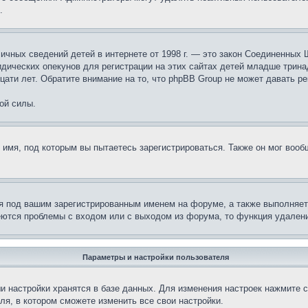
.
те личных сведений детей в интернете от 1998 г. — это закон Соединенн
дических опекунов для регистрации на этих сайтах детей младше тринад
ати лет. Обратите внимание на то, что phpBB Group не может давать р
ой силы.
 имя, под которым вы пытаетесь зарегистрироваться. Также он мог воо
я под вашим зарегистрированным именем на форуме, а также выполняет 
еются проблемы с входом или с выходом из форума, то функция удалени
Параметры и настройки пользователя
и настройки хранятся в базе данных. Для изменения настроек нажмите 
ля, в котором сможете изменить все свои настройки.