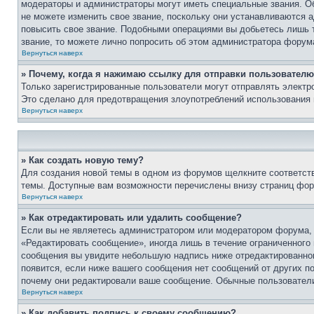
модераторы и администраторы могут иметь специальные звания. О
не можете изменить свое звание, поскольку они устанавливаются 
повысить свое звание. Подобными операциями вы добьетесь лишь т
звание, то можете лично попросить об этом администратора форум
Вернуться наверх
» Почему, когда я нажимаю ссылку для отправки пользователю
Только зарегистрированные пользователи могут отправлять элект
Это сделано для предотвращения злоупотреблений использования 
Вернуться наверх
» Как создать новую тему?
Для создания новой темы в одном из форумов щелкните соответст
темы. Доступные вам возможности перечислены внизу страниц фор
Вернуться наверх
» Как отредактировать или удалить сообщение?
Если вы не являетесь администратором или модератором форума, 
«Редактировать сообщение», иногда лишь в течение ограниченного
сообщения вы увидите небольшую надпись ниже отредактированного
появится, если ниже вашего сообщения нет сообщений от других п
почему они редактировали ваше сообщение. Обычные пользователи 
Вернуться наверх
» Как добавить подпись к своему сообщению?