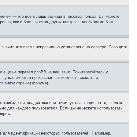
еменем — это всего лишь разница в часовых поясах. Вы можете
 равно, как и большинства других настроек, необходимо быть
о значит, что время неправильно установлено на сервере. Сообщите
то еще не перевел phpBB на ваш язык. Поинтересуйтесь у
 — у вас имеется прекрасная возможность создать и
я внизу страниц форума).
то звёздочки, квадратики или точки, указывающие на то, сколько
льно для каждого пользователя. Если вы не можете использовать
апрета.
е для идентификации некоторых пользователей. Например,