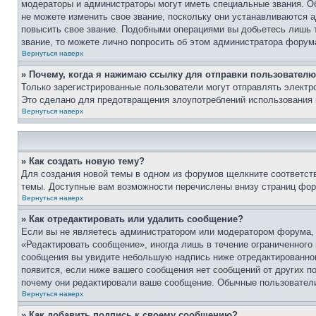
модераторы и администраторы могут иметь специальные звания. О
не можете изменить свое звание, поскольку они устанавливаются 
повысить свое звание. Подобными операциями вы добьетесь лишь т
звание, то можете лично попросить об этом администратора форум
Вернуться наверх
» Почему, когда я нажимаю ссылку для отправки пользователю
Только зарегистрированные пользователи могут отправлять элект
Это сделано для предотвращения злоупотреблений использования 
Вернуться наверх
» Как создать новую тему?
Для создания новой темы в одном из форумов щелкните соответст
темы. Доступные вам возможности перечислены внизу страниц фор
Вернуться наверх
» Как отредактировать или удалить сообщение?
Если вы не являетесь администратором или модератором форума, 
«Редактировать сообщение», иногда лишь в течение ограниченного
сообщения вы увидите небольшую надпись ниже отредактированного
появится, если ниже вашего сообщения нет сообщений от других п
почему они редактировали ваше сообщение. Обычные пользователи 
Вернуться наверх
» Как добавить подпись к своему сообщению?