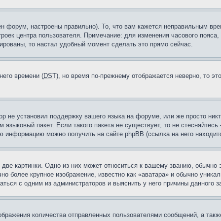
н форум, настроены правильно). То, что вам кажется неправильным вр
троек центра пользователя. Примечание: для изменения часового пояса,
ированы, то настал удобный момент сделать это прямо сейчас.
него времени (
DST
), но время по-прежнему отображается неверно, то эт
ор не установил поддержку вашего языка на форуме, или же просто ник
м языковый пакет. Если такого пакета не существует, то не стесняйтесь
ю информацию можно получить на сайте phpBB (ссылка на него находитс
две картинки. Одно из них может относиться к вашему званию, обычно э
но более крупное изображение, известно как «аватара» и обычно уника
аться с одним из администраторов и выяснить у него причины данного з
бражения количества отправленных пользователями сообщений, а такж