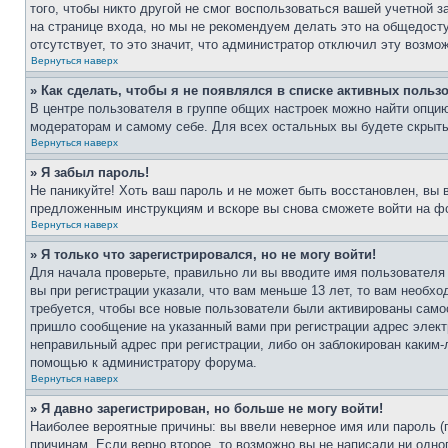
того, чтобы никто другой не смог воспользоваться вашей учетной 
на странице входа, но мы не рекомендуем делать это на общедост
отсутствует, то это значит, что администратор отключил эту возмо
Вернуться наверх
» Как сделать, чтобы я не появлялся в списке активных польз
В центре пользователя в группе общих настроек можно найти опци
модераторам и самому себе. Для всех остальных вы будете скрыт
Вернуться наверх
» Я забыл пароль!
Не паникуйте! Хоть ваш пароль и не может быть восстановлен, вы 
предложенным инструкциям и вскоре вы снова сможете войти на ф
Вернуться наверх
» Я только что зарегистрировался, но не могу войти!
Для начала проверьте, правильно ли вы вводите имя пользователя
вы при регистрации указали, что вам меньше 13 лет, то вам необх
требуется, чтобы все новые пользователи были активированы самос
пришло сообщение на указанный вами при регистрации адрес элект
неправильный адрес при регистрации, либо он заблокирован каким-
помощью к администратору форума.
Вернуться наверх
» Я давно зарегистрирован, но больше не могу войти!
Наиболее вероятные причины: вы ввели неверное имя или пароль (
причинам. Если верно второе, то возможно вы не написали ни одн