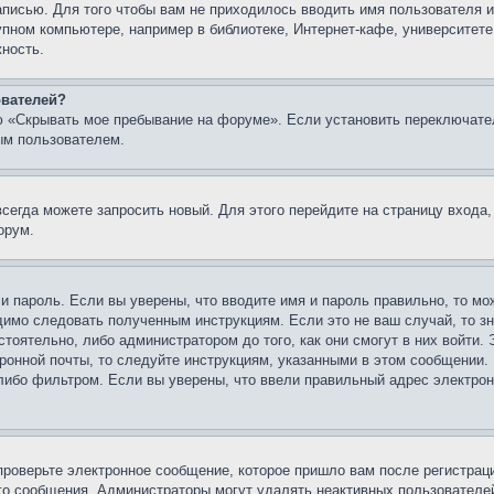
записью. Для того чтобы вам не приходилось вводить имя пользователя
упном компьютере, например в библиотеке, Интернет-кафе, университете
жность.
ователей?
ю «Скрывать мое пребывание на форуме». Если установить переключате
ым пользователем.
всегда можете запросить новый. Для этого перейдите на страницу входа
орум.
 и пароль. Если вы уверены, что вводите имя и пароль правильно, то м
одимо следовать полученным инструкциям. Если это не ваш случай, то зн
тоятельно, либо администратором до того, как они смогут в них войти.
ронной почты, то следуйте инструкциям, указанными в этом сообщении.
либо фильтром. Если вы уверены, что ввели правильный адрес электронн
проверьте электронное сообщение, которое пришло вам после регистрац
ого сообщения. Администраторы могут удалять неактивных пользователе