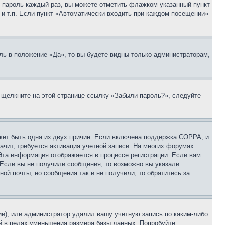
 и пароль каждый раз, вы можете отметить флажком указанный пункт
 и т.п. Если пункт «Автоматически входить при каждом посещении»
ль в положение «Да», то вы будете видны только администраторам,
, щелкните на этой странице ссылку «Забыли пароль?», следуйте
ожет быть одна из двух причин. Если включена поддержка COPPA, и
ачит, требуется активация учетной записи. На многих форумах
 Эта информация отображается в процессе регистрации. Если вам
 Если вы не получили сообщения, то возможно вы указали
ой почты, но сообщения так и не получили, то обратитесь за
ии), или администратор удалил вашу учетную запись по каким-либо
й в целях уменьшения размера базы данных. Попробуйте