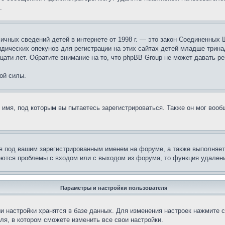
.
те личных сведений детей в интернете от 1998 г. — это закон Соединенн
дических опекунов для регистрации на этих сайтах детей младше тринад
ати лет. Обратите внимание на то, что phpBB Group не может давать р
ой силы.
 имя, под которым вы пытаетесь зарегистрироваться. Также он мог воо
я под вашим зарегистрированным именем на форуме, а также выполняет 
еются проблемы с входом или с выходом из форума, то функция удалени
Параметры и настройки пользователя
и настройки хранятся в базе данных. Для изменения настроек нажмите 
ля, в котором сможете изменить все свои настройки.