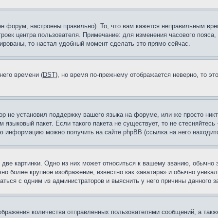
н форум, настроены правильно). То, что вам кажется неправильным вр
троек центра пользователя. Примечание: для изменения часового пояса,
ированы, то настал удобный момент сделать это прямо сейчас.
него времени (
DST
), но время по-прежнему отображается неверно, то эт
ор не установил поддержку вашего языка на форуме, или же просто ник
м языковый пакет. Если такого пакета не существует, то не стесняйтесь
ю информацию можно получить на сайте phpBB (ссылка на него находитс
две картинки. Одно из них может относиться к вашему званию, обычно э
но более крупное изображение, известно как «аватара» и обычно уника
аться с одним из администраторов и выяснить у него причины данного з
бражения количества отправленных пользователями сообщений, а такж