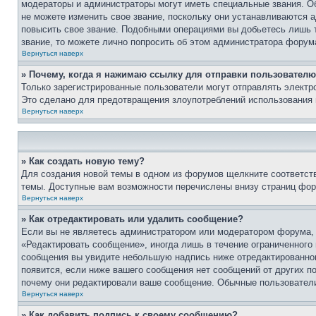
модераторы и администраторы могут иметь специальные звания. О
не можете изменить свое звание, поскольку они устанавливаются 
повысить свое звание. Подобными операциями вы добьетесь лишь т
звание, то можете лично попросить об этом администратора форум
Вернуться наверх
» Почему, когда я нажимаю ссылку для отправки пользователю
Только зарегистрированные пользователи могут отправлять элект
Это сделано для предотвращения злоупотреблений использования 
Вернуться наверх
» Как создать новую тему?
Для создания новой темы в одном из форумов щелкните соответст
темы. Доступные вам возможности перечислены внизу страниц фор
Вернуться наверх
» Как отредактировать или удалить сообщение?
Если вы не являетесь администратором или модератором форума, 
«Редактировать сообщение», иногда лишь в течение ограниченного
сообщения вы увидите небольшую надпись ниже отредактированного
появится, если ниже вашего сообщения нет сообщений от других п
почему они редактировали ваше сообщение. Обычные пользователи 
Вернуться наверх
» Как добавить подпись к своему сообщению?