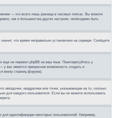
еменем — это всего лишь разница в часовых поясах. Вы можете
 равно, как и большинства других настроек, необходимо быть
о значит, что время неправильно установлено на сервере. Сообщите
то еще не перевел phpBB на ваш язык. Поинтересуйтесь у
 — у вас имеется прекрасная возможность создать и
я внизу страниц форума).
то звёздочки, квадратики или точки, указывающие на то, сколько
льно для каждого пользователя. Если вы не можете использовать
апрета.
е для идентификации некоторых пользователей. Например,