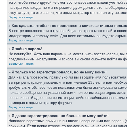
того, чтобы никто другой не смог воспользоваться вашей учетной 
на странице входа, но мы не рекомендуем делать это на общедост
отсутствует, то это значит, что администратор отключил эту возмо
Вернуться наверх
» Как сделать, чтобы я не появлялся в списке активных польз
В центре пользователя в группе общих настроек можно найти опци
модераторам и самому себе. Для всех остальных вы будете скрыт
Вернуться наверх
» Я забыл пароль!
Не паникуйте! Хоть ваш пароль и не может быть восстановлен, вы 
предложенным инструкциям и вскоре вы снова сможете войти на ф
Вернуться наверх
» Я только что зарегистрировался, но не могу войти!
Для начала проверьте, правильно ли вы вводите имя пользователя
вы при регистрации указали, что вам меньше 13 лет, то вам необх
требуется, чтобы все новые пользователи были активированы самос
пришло сообщение на указанный вами при регистрации адрес элект
неправильный адрес при регистрации, либо он заблокирован каким-
помощью к администратору форума.
Вернуться наверх
» Я давно зарегистрирован, но больше не могу войти!
Наиболее вероятные причины: вы ввели неверное имя или пароль (
причинам. Если верно второе, то возможно вы не написали ни одн