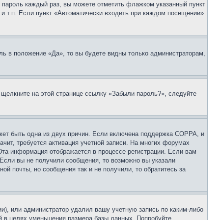
 и пароль каждый раз, вы можете отметить флажком указанный пункт
 и т.п. Если пункт «Автоматически входить при каждом посещении»
ль в положение «Да», то вы будете видны только администраторам,
, щелкните на этой странице ссылку «Забыли пароль?», следуйте
ожет быть одна из двух причин. Если включена поддержка COPPA, и
ачит, требуется активация учетной записи. На многих форумах
 Эта информация отображается в процессе регистрации. Если вам
 Если вы не получили сообщения, то возможно вы указали
ой почты, но сообщения так и не получили, то обратитесь за
ии), или администратор удалил вашу учетную запись по каким-либо
й в целях уменьшения размера базы данных. Попробуйте