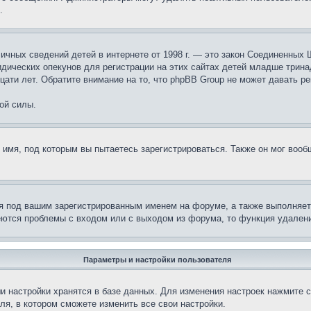
.
те личных сведений детей в интернете от 1998 г. — это закон Соединенн
дических опекунов для регистрации на этих сайтах детей младше тринад
ати лет. Обратите внимание на то, что phpBB Group не может давать р
ой силы.
 имя, под которым вы пытаетесь зарегистрироваться. Также он мог воо
я под вашим зарегистрированным именем на форуме, а также выполняет 
еются проблемы с входом или с выходом из форума, то функция удалени
Параметры и настройки пользователя
и настройки хранятся в базе данных. Для изменения настроек нажмите 
ля, в котором сможете изменить все свои настройки.