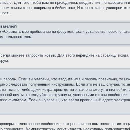
записью. Для того чтобы вам не приходилось вводить имя пользователя
упном компьютере, например в библиотеке, Интернет-кафе, университете
жность.
ователей?
ю «Скрывать мое пребывание на форуме». Если установить переключате
ым пользователем.
всегда можете запросить новый. Для этого перейдите на страницу входа
орум.
 и пароль. Если вы уверены, что вводите имя и пароль правильно, то м
одимо следовать полученным инструкциям. Если это не ваш случай, то зн
тоятельно, либо администратором до того, как они смогут в них войти.
ронной почты, то следуйте инструкциям, указанными в этом сообщении.
либо фильтром. Если вы уверены, что ввели правильный адрес электронн
проверьте электронное сообщение, которое пришло вам после регистрац
ого сообщения. Администраторы могут удалять неактивных пользователе