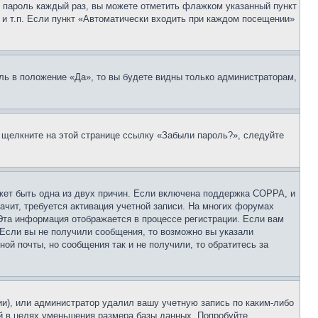
 и пароль каждый раз, вы можете отметить флажком указанный пункт
 и т.п. Если пункт «Автоматически входить при каждом посещении»
ль в положение «Да», то вы будете видны только администраторам,
, щелкните на этой странице ссылку «Забыли пароль?», следуйте
ожет быть одна из двух причин. Если включена поддержка COPPA, и
ачит, требуется активация учетной записи. На многих форумах
 Эта информация отображается в процессе регистрации. Если вам
 Если вы не получили сообщения, то возможно вы указали
ой почты, но сообщения так и не получили, то обратитесь за
ии), или администратор удалил вашу учетную запись по каким-либо
й в целях уменьшения размера базы данных. Попробуйте