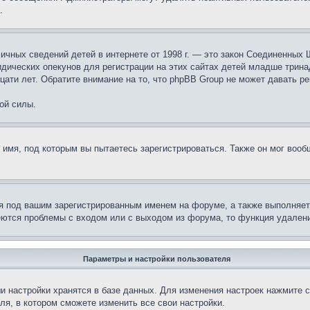
.
те личных сведений детей в интернете от 1998 г. — это закон Соединенн
дических опекунов для регистрации на этих сайтах детей младше тринад
ати лет. Обратите внимание на то, что phpBB Group не может давать р
ой силы.
 имя, под которым вы пытаетесь зарегистрироваться. Также он мог воо
я под вашим зарегистрированным именем на форуме, а также выполняет 
еются проблемы с входом или с выходом из форума, то функция удалени
Параметры и настройки пользователя
и настройки хранятся в базе данных. Для изменения настроек нажмите 
ля, в котором сможете изменить все свои настройки.