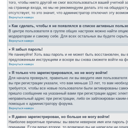
того, чтобы никто другой не смог воспользоваться вашей учетной 
на странице входа, но мы не рекомендуем делать это на общедост
отсутствует, то это значит, что администратор отключил эту возмо
Вернуться наверх
» Как сделать, чтобы я не появлялся в списке активных польз
В центре пользователя в группе общих настроек можно найти опци
модераторам и самому себе. Для всех остальных вы будете скрыт
Вернуться наверх
» Я забыл пароль!
Не паникуйте! Хоть ваш пароль и не может быть восстановлен, вы 
предложенным инструкциям и вскоре вы снова сможете войти на ф
Вернуться наверх
» Я только что зарегистрировался, но не могу войти!
Для начала проверьте, правильно ли вы вводите имя пользователя
вы при регистрации указали, что вам меньше 13 лет, то вам необх
требуется, чтобы все новые пользователи были активированы самос
пришло сообщение на указанный вами при регистрации адрес элект
неправильный адрес при регистрации, либо он заблокирован каким-
помощью к администратору форума.
Вернуться наверх
» Я давно зарегистрирован, но больше не могу войти!
Наиболее вероятные причины: вы ввели неверное имя или пароль (
причинам. Если верно второе, то возможно вы не написали ни одн