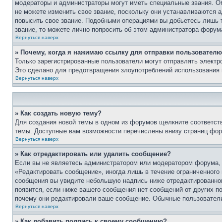
модераторы и администраторы могут иметь специальные звания. О
не можете изменить свое звание, поскольку они устанавливаются 
повысить свое звание. Подобными операциями вы добьетесь лишь т
звание, то можете лично попросить об этом администратора форум
Вернуться наверх
» Почему, когда я нажимаю ссылку для отправки пользователю
Только зарегистрированные пользователи могут отправлять элект
Это сделано для предотвращения злоупотреблений использования 
Вернуться наверх
» Как создать новую тему?
Для создания новой темы в одном из форумов щелкните соответст
темы. Доступные вам возможности перечислены внизу страниц фор
Вернуться наверх
» Как отредактировать или удалить сообщение?
Если вы не являетесь администратором или модератором форума, 
«Редактировать сообщение», иногда лишь в течение ограниченного
сообщения вы увидите небольшую надпись ниже отредактированного
появится, если ниже вашего сообщения нет сообщений от других п
почему они редактировали ваше сообщение. Обычные пользователи 
Вернуться наверх
» Как добавить подпись к своему сообщению?