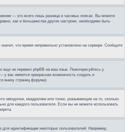
еменем — это всего лишь разница в часовых поясах. Вы можете
 равно, как и большинства других настроек, необходимо быть
о значит, что время неправильно установлено на сервере. Сообщите
то еще не перевел phpBB на ваш язык. Поинтересуйтесь у
 — у вас имеется прекрасная возможность создать и
я внизу страниц форума).
то звёздочки, квадратики или точки, указывающие на то, сколько
льно для каждого пользователя. Если вы не можете использовать
апрета.
е для идентификации некоторых пользователей. Например,