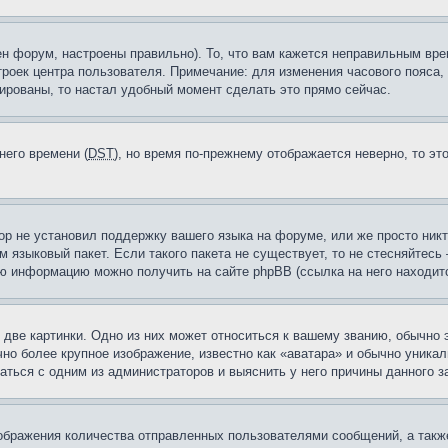
н форум, настроены правильно). То, что вам кажется неправильным вр
троек центра пользователя. Примечание: для изменения часового пояса,
ированы, то настал удобный момент сделать это прямо сейчас.
него времени (
DST
), но время по-прежнему отображается неверно, то эт
ор не установил поддержку вашего языка на форуме, или же просто ник
м языковый пакет. Если такого пакета не существует, то не стесняйтесь
ю информацию можно получить на сайте phpBB (ссылка на него находитс
две картинки. Одно из них может относиться к вашему званию, обычно э
но более крупное изображение, известно как «аватара» и обычно уника
аться с одним из администраторов и выяснить у него причины данного з
бражения количества отправленных пользователями сообщений, а такж