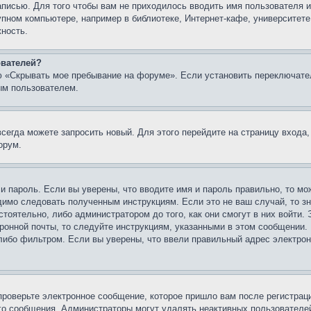
записью. Для того чтобы вам не приходилось вводить имя пользователя
упном компьютере, например в библиотеке, Интернет-кафе, университете
жность.
ователей?
ю «Скрывать мое пребывание на форуме». Если установить переключате
ым пользователем.
всегда можете запросить новый. Для этого перейдите на страницу входа
орум.
 и пароль. Если вы уверены, что вводите имя и пароль правильно, то м
одимо следовать полученным инструкциям. Если это не ваш случай, то зн
тоятельно, либо администратором до того, как они смогут в них войти.
ронной почты, то следуйте инструкциям, указанными в этом сообщении.
либо фильтром. Если вы уверены, что ввели правильный адрес электронн
проверьте электронное сообщение, которое пришло вам после регистрац
ого сообщения. Администраторы могут удалять неактивных пользователе