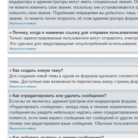
модераторы и администраторы могут иметь специальные звания. О
не можете изменить свое звание, поскольку они устанавливаются 
повысить свое звание. Подобными операциями вы добьетесь лишь т
звание, то можете лично попросить об этом администратора форум
Вернуться наверх
» Почему, когда я нажимаю ссылку для отправки пользователю
Только зарегистрированные пользователи могут отправлять элект
Это сделано для предотвращения злоупотреблений использования 
Вернуться наверх
» Как создать новую тему?
Для создания новой темы в одном из форумов щелкните соответст
темы. Доступные вам возможности перечислены внизу страниц фор
Вернуться наверх
» Как отредактировать или удалить сообщение?
Если вы не являетесь администратором или модератором форума, 
«Редактировать сообщение», иногда лишь в течение ограниченного
сообщения вы увидите небольшую надпись ниже отредактированного
появится, если ниже вашего сообщения нет сообщений от других п
почему они редактировали ваше сообщение. Обычные пользователи 
Вернуться наверх
» Как добавить подпись к своему сообщению?