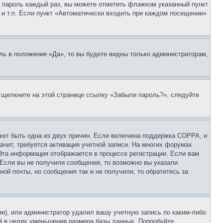
 и пароль каждый раз, вы можете отметить флажком указанный пункт
 и т.п. Если пункт «Автоматически входить при каждом посещении»
ль в положение «Да», то вы будете видны только администраторам,
, щелкните на этой странице ссылку «Забыли пароль?», следуйте
ожет быть одна из двух причин. Если включена поддержка COPPA, и
ачит, требуется активация учетной записи. На многих форумах
 Эта информация отображается в процессе регистрации. Если вам
 Если вы не получили сообщения, то возможно вы указали
ой почты, но сообщения так и не получили, то обратитесь за
ии), или администратор удалил вашу учетную запись по каким-либо
й в целях уменьшения размера базы данных. Попробуйте