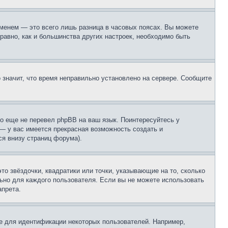
еменем — это всего лишь разница в часовых поясах. Вы можете
 равно, как и большинства других настроек, необходимо быть
о значит, что время неправильно установлено на сервере. Сообщите
то еще не перевел phpBB на ваш язык. Поинтересуйтесь у
 — у вас имеется прекрасная возможность создать и
я внизу страниц форума).
то звёздочки, квадратики или точки, указывающие на то, сколько
льно для каждого пользователя. Если вы не можете использовать
апрета.
е для идентификации некоторых пользователей. Например,