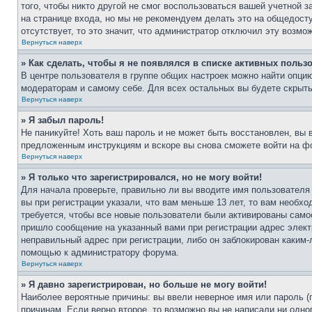
того, чтобы никто другой не смог воспользоваться вашей учетной 
на странице входа, но мы не рекомендуем делать это на общедост
отсутствует, то это значит, что администратор отключил эту возмо
Вернуться наверх
» Как сделать, чтобы я не появлялся в списке активных польз
В центре пользователя в группе общих настроек можно найти опци
модераторам и самому себе. Для всех остальных вы будете скрыт
Вернуться наверх
» Я забыл пароль!
Не паникуйте! Хоть ваш пароль и не может быть восстановлен, вы 
предложенным инструкциям и вскоре вы снова сможете войти на ф
Вернуться наверх
» Я только что зарегистрировался, но не могу войти!
Для начала проверьте, правильно ли вы вводите имя пользователя
вы при регистрации указали, что вам меньше 13 лет, то вам необх
требуется, чтобы все новые пользователи были активированы самос
пришло сообщение на указанный вами при регистрации адрес элект
неправильный адрес при регистрации, либо он заблокирован каким-
помощью к администратору форума.
Вернуться наверх
» Я давно зарегистрирован, но больше не могу войти!
Наиболее вероятные причины: вы ввели неверное имя или пароль (
причинам. Если верно второе, то возможно вы не написали ни одн