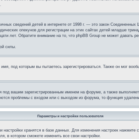
.
те личных сведений детей в интернете от 1998 г. — это закон Соединенн
дических опекунов для регистрации на этих сайтах детей младше тринад
ати лет. Обратите внимание на то, что phpBB Group не может давать р
ой силы.
 имя, под которым вы пытаетесь зарегистрироваться. Также он мог воо
я под вашим зарегистрированным именем на форуме, а также выполняет 
еются проблемы с входом или с выходом из форума, то функция удалени
Параметры и настройки пользователя
и настройки хранятся в базе данных. Для изменения настроек нажмите 
ля, в котором сможете изменить все свои настройки.