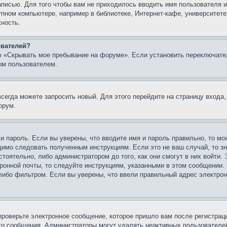
записью. Для того чтобы вам не приходилось вводить имя пользователя
упном компьютере, например в библиотеке, Интернет-кафе, университете
жность.
ователей?
ю «Скрывать мое пребывание на форуме». Если установить переключате
ым пользователем.
всегда можете запросить новый. Для этого перейдите на страницу входа
орум.
 и пароль. Если вы уверены, что вводите имя и пароль правильно, то м
одимо следовать полученным инструкциям. Если это не ваш случай, то зн
тоятельно, либо администратором до того, как они смогут в них войти.
ронной почты, то следуйте инструкциям, указанными в этом сообщении.
либо фильтром. Если вы уверены, что ввели правильный адрес электронн
проверьте электронное сообщение, которое пришло вам после регистрац
ого сообщения. Администраторы могут удалять неактивных пользователе