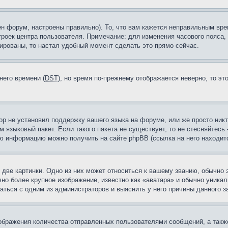
н форум, настроены правильно). То, что вам кажется неправильным вр
троек центра пользователя. Примечание: для изменения часового пояса,
ированы, то настал удобный момент сделать это прямо сейчас.
него времени (
DST
), но время по-прежнему отображается неверно, то эт
ор не установил поддержку вашего языка на форуме, или же просто ник
м языковый пакет. Если такого пакета не существует, то не стесняйтесь
ю информацию можно получить на сайте phpBB (ссылка на него находитс
две картинки. Одно из них может относиться к вашему званию, обычно э
но более крупное изображение, известно как «аватара» и обычно уника
аться с одним из администраторов и выяснить у него причины данного з
бражения количества отправленных пользователями сообщений, а такж