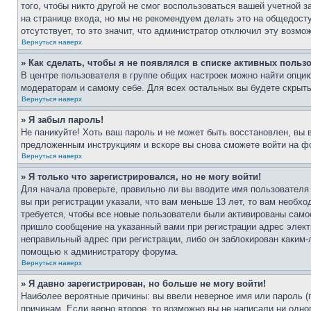
того, чтобы никто другой не смог воспользоваться вашей учетной 
на странице входа, но мы не рекомендуем делать это на общедост
отсутствует, то это значит, что администратор отключил эту возмо
Вернуться наверх
» Как сделать, чтобы я не появлялся в списке активных польз
В центре пользователя в группе общих настроек можно найти опци
модераторам и самому себе. Для всех остальных вы будете скрыт
Вернуться наверх
» Я забыл пароль!
Не паникуйте! Хоть ваш пароль и не может быть восстановлен, вы 
предложенным инструкциям и вскоре вы снова сможете войти на ф
Вернуться наверх
» Я только что зарегистрировался, но не могу войти!
Для начала проверьте, правильно ли вы вводите имя пользователя
вы при регистрации указали, что вам меньше 13 лет, то вам необх
требуется, чтобы все новые пользователи были активированы самос
пришло сообщение на указанный вами при регистрации адрес элект
неправильный адрес при регистрации, либо он заблокирован каким-
помощью к администратору форума.
Вернуться наверх
» Я давно зарегистрирован, но больше не могу войти!
Наиболее вероятные причины: вы ввели неверное имя или пароль (
причинам. Если верно второе, то возможно вы не написали ни одн