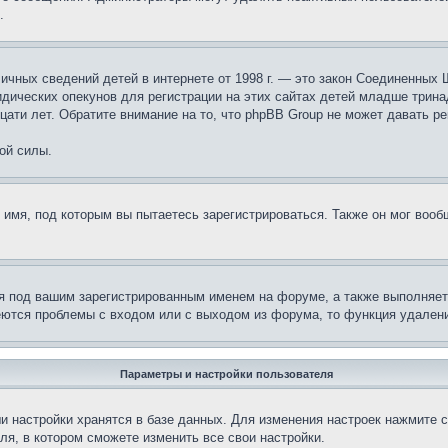
.
те личных сведений детей в интернете от 1998 г. — это закон Соединенн
дических опекунов для регистрации на этих сайтах детей младше тринад
ати лет. Обратите внимание на то, что phpBB Group не может давать р
ой силы.
 имя, под которым вы пытаетесь зарегистрироваться. Также он мог воо
я под вашим зарегистрированным именем на форуме, а также выполняет 
еются проблемы с входом или с выходом из форума, то функция удалени
Параметры и настройки пользователя
и настройки хранятся в базе данных. Для изменения настроек нажмите 
ля, в котором сможете изменить все свои настройки.