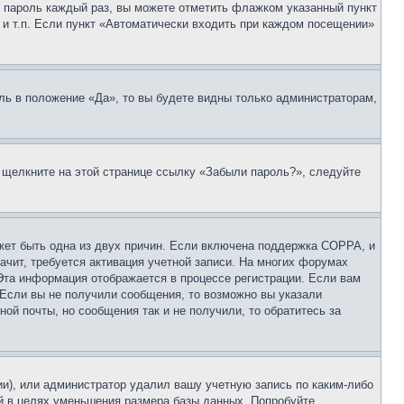
 и пароль каждый раз, вы можете отметить флажком указанный пункт
 и т.п. Если пункт «Автоматически входить при каждом посещении»
ль в положение «Да», то вы будете видны только администраторам,
, щелкните на этой странице ссылку «Забыли пароль?», следуйте
ожет быть одна из двух причин. Если включена поддержка COPPA, и
ачит, требуется активация учетной записи. На многих форумах
 Эта информация отображается в процессе регистрации. Если вам
 Если вы не получили сообщения, то возможно вы указали
ой почты, но сообщения так и не получили, то обратитесь за
ии), или администратор удалил вашу учетную запись по каким-либо
й в целях уменьшения размера базы данных. Попробуйте