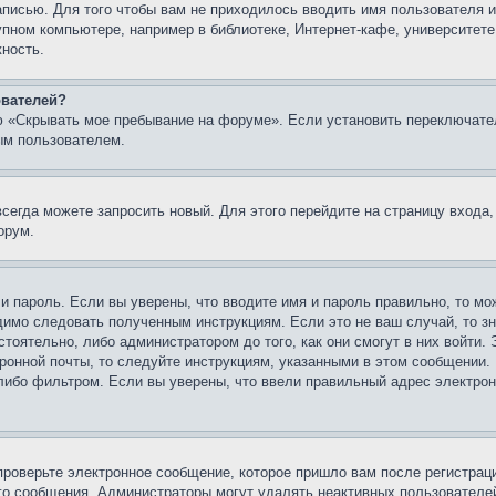
записью. Для того чтобы вам не приходилось вводить имя пользователя
упном компьютере, например в библиотеке, Интернет-кафе, университете
жность.
ователей?
ю «Скрывать мое пребывание на форуме». Если установить переключате
ым пользователем.
всегда можете запросить новый. Для этого перейдите на страницу входа
орум.
 и пароль. Если вы уверены, что вводите имя и пароль правильно, то м
одимо следовать полученным инструкциям. Если это не ваш случай, то зн
тоятельно, либо администратором до того, как они смогут в них войти.
ронной почты, то следуйте инструкциям, указанными в этом сообщении.
либо фильтром. Если вы уверены, что ввели правильный адрес электронн
проверьте электронное сообщение, которое пришло вам после регистрац
ого сообщения. Администраторы могут удалять неактивных пользователе