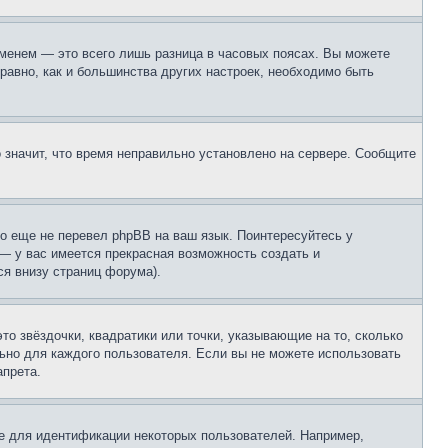
еменем — это всего лишь разница в часовых поясах. Вы можете
 равно, как и большинства других настроек, необходимо быть
о значит, что время неправильно установлено на сервере. Сообщите
то еще не перевел phpBB на ваш язык. Поинтересуйтесь у
 — у вас имеется прекрасная возможность создать и
я внизу страниц форума).
то звёздочки, квадратики или точки, указывающие на то, сколько
льно для каждого пользователя. Если вы не можете использовать
апрета.
е для идентификации некоторых пользователей. Например,