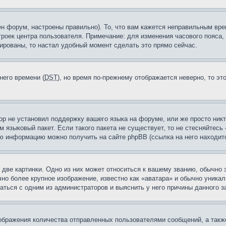
н форум, настроены правильно). То, что вам кажется неправильным вр
троек центра пользователя. Примечание: для изменения часового пояса,
ированы, то настал удобный момент сделать это прямо сейчас.
него времени (
DST
), но время по-прежнему отображается неверно, то эт
ор не установил поддержку вашего языка на форуме, или же просто ник
м языковый пакет. Если такого пакета не существует, то не стесняйтесь
ю информацию можно получить на сайте phpBB (ссылка на него находитс
две картинки. Одно из них может относиться к вашему званию, обычно э
но более крупное изображение, известно как «аватара» и обычно уника
аться с одним из администраторов и выяснить у него причины данного з
бражения количества отправленных пользователями сообщений, а такж