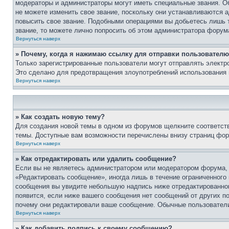
модераторы и администраторы могут иметь специальные звания. О
не можете изменить свое звание, поскольку они устанавливаются 
повысить свое звание. Подобными операциями вы добьетесь лишь т
звание, то можете лично попросить об этом администратора форум
Вернуться наверх
» Почему, когда я нажимаю ссылку для отправки пользователю
Только зарегистрированные пользователи могут отправлять элект
Это сделано для предотвращения злоупотреблений использования 
Вернуться наверх
» Как создать новую тему?
Для создания новой темы в одном из форумов щелкните соответст
темы. Доступные вам возможности перечислены внизу страниц фор
Вернуться наверх
» Как отредактировать или удалить сообщение?
Если вы не являетесь администратором или модератором форума, 
«Редактировать сообщение», иногда лишь в течение ограниченного
сообщения вы увидите небольшую надпись ниже отредактированного
появится, если ниже вашего сообщения нет сообщений от других п
почему они редактировали ваше сообщение. Обычные пользователи 
Вернуться наверх
» Как добавить подпись к своему сообщению?