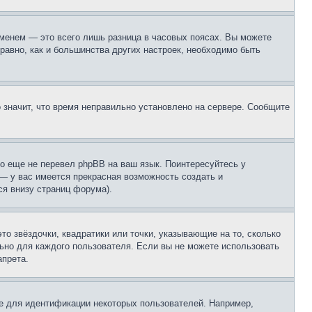
еменем — это всего лишь разница в часовых поясах. Вы можете
 равно, как и большинства других настроек, необходимо быть
о значит, что время неправильно установлено на сервере. Сообщите
то еще не перевел phpBB на ваш язык. Поинтересуйтесь у
 — у вас имеется прекрасная возможность создать и
я внизу страниц форума).
то звёздочки, квадратики или точки, указывающие на то, сколько
льно для каждого пользователя. Если вы не можете использовать
апрета.
е для идентификации некоторых пользователей. Например,