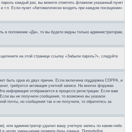
 и пароль каждый раз, вы можете отметить флажком указанный пункт
 и т.п. Если пункт «Автоматически входить при каждом посещении»
ль в положение «Да», то вы будете видны только администраторам,
, щелкните на этой странице ссылку «Забыли пароль?», следуйте
ожет быть одна из двух причин. Если включена поддержка COPPA, и
ачит, требуется активация учетной записи. На многих форумах
 Эта информация отображается в процессе регистрации. Если вам
 Если вы не получили сообщения, то возможно вы указали
ой почты, но сообщения так и не получили, то обратитесь за
ии), или администратор удалил вашу учетную запись по каким-либо
й в целях уменьшения размера базы данных. Попробуйте