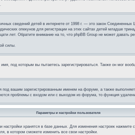
.
те личных сведений детей в интернете от 1998 г. — это закон Соединенн
дических опекунов для регистрации на этих сайтах детей младше тринад
ати лет. Обратите внимание на то, что phpBB Group не может давать р
ой силы.
 имя, под которым вы пытаетесь зарегистрироваться. Также он мог воо
я под вашим зарегистрированным именем на форуме, а также выполняет 
еются проблемы с входом или с выходом из форума, то функция удалени
Параметры и настройки пользователя
и настройки хранятся в базе данных. Для изменения настроек нажмите 
ля, в котором сможете изменить все свои настройки.