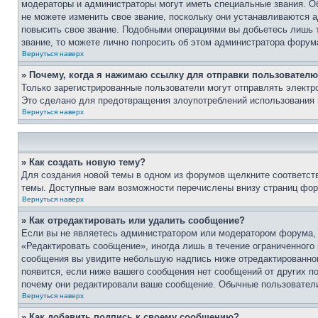
модераторы и администраторы могут иметь специальные звания. О
не можете изменить свое звание, поскольку они устанавливаются 
повысить свое звание. Подобными операциями вы добьетесь лишь т
звание, то можете лично попросить об этом администратора форум
Вернуться наверх
» Почему, когда я нажимаю ссылку для отправки пользователю
Только зарегистрированные пользователи могут отправлять элект
Это сделано для предотвращения злоупотреблений использования 
Вернуться наверх
» Как создать новую тему?
Для создания новой темы в одном из форумов щелкните соответст
темы. Доступные вам возможности перечислены внизу страниц фор
Вернуться наверх
» Как отредактировать или удалить сообщение?
Если вы не являетесь администратором или модератором форума, 
«Редактировать сообщение», иногда лишь в течение ограниченного
сообщения вы увидите небольшую надпись ниже отредактированного
появится, если ниже вашего сообщения нет сообщений от других п
почему они редактировали ваше сообщение. Обычные пользователи 
Вернуться наверх
» Как добавить подпись к своему сообщению?