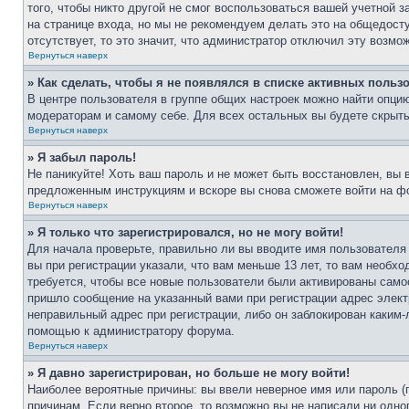
того, чтобы никто другой не смог воспользоваться вашей учетной 
на странице входа, но мы не рекомендуем делать это на общедост
отсутствует, то это значит, что администратор отключил эту возмо
Вернуться наверх
» Как сделать, чтобы я не появлялся в списке активных польз
В центре пользователя в группе общих настроек можно найти опци
модераторам и самому себе. Для всех остальных вы будете скрыт
Вернуться наверх
» Я забыл пароль!
Не паникуйте! Хоть ваш пароль и не может быть восстановлен, вы 
предложенным инструкциям и вскоре вы снова сможете войти на ф
Вернуться наверх
» Я только что зарегистрировался, но не могу войти!
Для начала проверьте, правильно ли вы вводите имя пользователя
вы при регистрации указали, что вам меньше 13 лет, то вам необх
требуется, чтобы все новые пользователи были активированы самос
пришло сообщение на указанный вами при регистрации адрес элект
неправильный адрес при регистрации, либо он заблокирован каким-
помощью к администратору форума.
Вернуться наверх
» Я давно зарегистрирован, но больше не могу войти!
Наиболее вероятные причины: вы ввели неверное имя или пароль (
причинам. Если верно второе, то возможно вы не написали ни одн