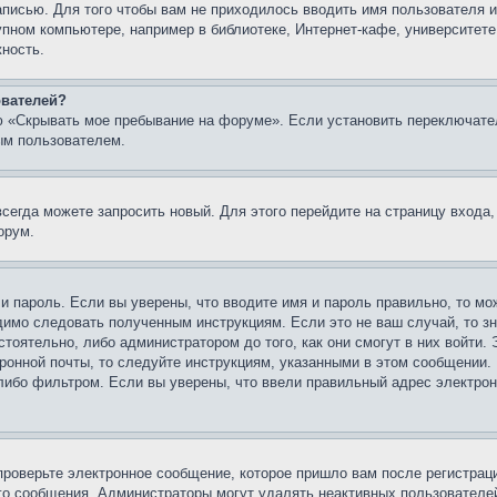
записью. Для того чтобы вам не приходилось вводить имя пользователя
упном компьютере, например в библиотеке, Интернет-кафе, университете
жность.
ователей?
ю «Скрывать мое пребывание на форуме». Если установить переключате
ым пользователем.
всегда можете запросить новый. Для этого перейдите на страницу входа
орум.
 и пароль. Если вы уверены, что вводите имя и пароль правильно, то м
одимо следовать полученным инструкциям. Если это не ваш случай, то зн
тоятельно, либо администратором до того, как они смогут в них войти.
ронной почты, то следуйте инструкциям, указанными в этом сообщении.
либо фильтром. Если вы уверены, что ввели правильный адрес электронн
проверьте электронное сообщение, которое пришло вам после регистрац
ого сообщения. Администраторы могут удалять неактивных пользователе