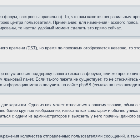
н форум, настроены правильно). То, что вам кажется неправильным вр
троек центра пользователя. Примечание: для изменения часового пояса,
ированы, то настал удобный момент сделать это прямо сейчас.
него времени (
DST
), но время по-прежнему отображается неверно, то эт
ор не установил поддержку вашего языка на форуме, или же просто ник
м языковый пакет. Если такого пакета не существует, то не стесняйтесь
ю информацию можно получить на сайте phpBB (ссылка на него находитс
две картинки. Одно из них может относиться к вашему званию, обычно э
но более крупное изображение, известно как «аватара» и обычно уника
аться с одним из администраторов и выяснить у него причины данного з
бражения количества отправленных пользователями сообщений, а такж