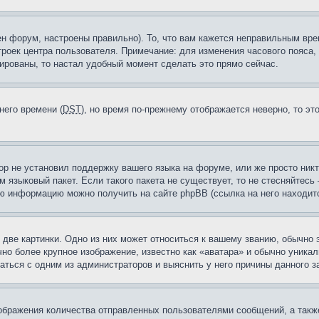
н форум, настроены правильно). То, что вам кажется неправильным вр
троек центра пользователя. Примечание: для изменения часового пояса,
ированы, то настал удобный момент сделать это прямо сейчас.
него времени (
DST
), но время по-прежнему отображается неверно, то эт
ор не установил поддержку вашего языка на форуме, или же просто ник
м языковый пакет. Если такого пакета не существует, то не стесняйтесь
ю информацию можно получить на сайте phpBB (ссылка на него находитс
две картинки. Одно из них может относиться к вашему званию, обычно э
но более крупное изображение, известно как «аватара» и обычно уника
аться с одним из администраторов и выяснить у него причины данного з
бражения количества отправленных пользователями сообщений, а такж