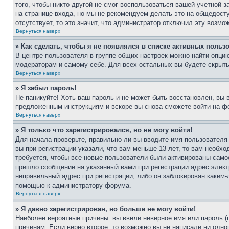
того, чтобы никто другой не смог воспользоваться вашей учетной 
на странице входа, но мы не рекомендуем делать это на общедост
отсутствует, то это значит, что администратор отключил эту возмо
Вернуться наверх
» Как сделать, чтобы я не появлялся в списке активных польз
В центре пользователя в группе общих настроек можно найти опци
модераторам и самому себе. Для всех остальных вы будете скрыт
Вернуться наверх
» Я забыл пароль!
Не паникуйте! Хоть ваш пароль и не может быть восстановлен, вы 
предложенным инструкциям и вскоре вы снова сможете войти на ф
Вернуться наверх
» Я только что зарегистрировался, но не могу войти!
Для начала проверьте, правильно ли вы вводите имя пользователя
вы при регистрации указали, что вам меньше 13 лет, то вам необх
требуется, чтобы все новые пользователи были активированы самос
пришло сообщение на указанный вами при регистрации адрес элект
неправильный адрес при регистрации, либо он заблокирован каким-
помощью к администратору форума.
Вернуться наверх
» Я давно зарегистрирован, но больше не могу войти!
Наиболее вероятные причины: вы ввели неверное имя или пароль (
причинам. Если верно второе, то возможно вы не написали ни одн