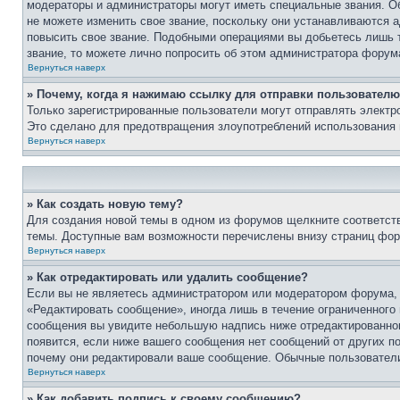
модераторы и администраторы могут иметь специальные звания. О
не можете изменить свое звание, поскольку они устанавливаются 
повысить свое звание. Подобными операциями вы добьетесь лишь т
звание, то можете лично попросить об этом администратора форум
Вернуться наверх
» Почему, когда я нажимаю ссылку для отправки пользователю
Только зарегистрированные пользователи могут отправлять элект
Это сделано для предотвращения злоупотреблений использования 
Вернуться наверх
» Как создать новую тему?
Для создания новой темы в одном из форумов щелкните соответст
темы. Доступные вам возможности перечислены внизу страниц фор
Вернуться наверх
» Как отредактировать или удалить сообщение?
Если вы не являетесь администратором или модератором форума, 
«Редактировать сообщение», иногда лишь в течение ограниченного
сообщения вы увидите небольшую надпись ниже отредактированного
появится, если ниже вашего сообщения нет сообщений от других п
почему они редактировали ваше сообщение. Обычные пользователи 
Вернуться наверх
» Как добавить подпись к своему сообщению?