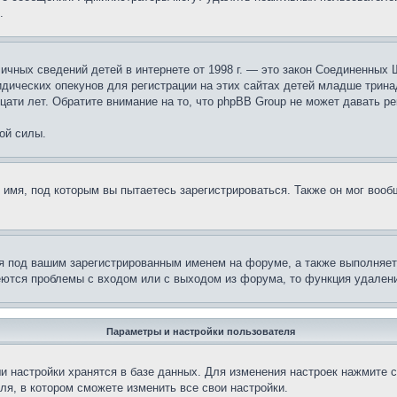
.
те личных сведений детей в интернете от 1998 г. — это закон Соединенн
дических опекунов для регистрации на этих сайтах детей младше тринад
ати лет. Обратите внимание на то, что phpBB Group не может давать р
ой силы.
 имя, под которым вы пытаетесь зарегистрироваться. Также он мог воо
я под вашим зарегистрированным именем на форуме, а также выполняет 
еются проблемы с входом или с выходом из форума, то функция удалени
Параметры и настройки пользователя
и настройки хранятся в базе данных. Для изменения настроек нажмите 
ля, в котором сможете изменить все свои настройки.