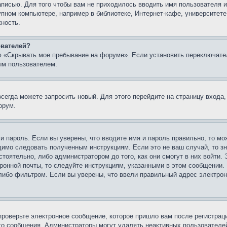
записью. Для того чтобы вам не приходилось вводить имя пользователя
упном компьютере, например в библиотеке, Интернет-кафе, университете
жность.
ователей?
ю «Скрывать мое пребывание на форуме». Если установить переключате
ым пользователем.
всегда можете запросить новый. Для этого перейдите на страницу входа
орум.
 и пароль. Если вы уверены, что вводите имя и пароль правильно, то м
одимо следовать полученным инструкциям. Если это не ваш случай, то зн
тоятельно, либо администратором до того, как они смогут в них войти.
ронной почты, то следуйте инструкциям, указанными в этом сообщении.
либо фильтром. Если вы уверены, что ввели правильный адрес электронн
проверьте электронное сообщение, которое пришло вам после регистрац
ого сообщения. Администраторы могут удалять неактивных пользователе