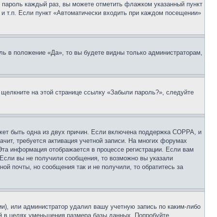
 и пароль каждый раз, вы можете отметить флажком указанный пункт
 и т.п. Если пункт «Автоматически входить при каждом посещении»
ль в положение «Да», то вы будете видны только администраторам,
, щелкните на этой странице ссылку «Забыли пароль?», следуйте
ожет быть одна из двух причин. Если включена поддержка COPPA, и
ачит, требуется активация учетной записи. На многих форумах
 Эта информация отображается в процессе регистрации. Если вам
 Если вы не получили сообщения, то возможно вы указали
ой почты, но сообщения так и не получили, то обратитесь за
ии), или администратор удалил вашу учетную запись по каким-либо
й в целях уменьшения размера базы данных. Попробуйте