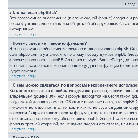
Сведен
» Кто написал phpBB 3?
Это программное обеспечение (в его исходной форме) создано и р
новой функциональности или сообщить об обнаруженных багах, по
информацию.
Вернуться наверх
» Почему здесь нет такой-то функции?
Это программное обеспечение создано и лицензировано phpBB Group
сайт phpbb.com и узнайте, что по этому поводу думает phpBB Grou
форуме phpbb.com — phpBB Group использует SourceForge для ра
выяснить, каково наше мнение по поводу данной функции (если тако
будет описана.
Вернуться наверх
» С кем можно связаться по вопросам некорректного использ
Вы можете связаться с любым из администраторов, перечисленных 
владельцем домена или, если форум находится на бесплатном домене 
поддержкой данного домена. Обратите внимание на то, что phpBB 
никакой ответственности за то, кем и как используется данный ф
вопросам (о приостановке работы форума, ответственности за него 
относятся к программному обеспечению phpBB Group. Если же вы в
форума третьей стороной, то не ждите подробного ответа, или вы 
Вернуться наверх