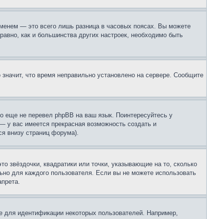
еменем — это всего лишь разница в часовых поясах. Вы можете
 равно, как и большинства других настроек, необходимо быть
о значит, что время неправильно установлено на сервере. Сообщите
то еще не перевел phpBB на ваш язык. Поинтересуйтесь у
 — у вас имеется прекрасная возможность создать и
я внизу страниц форума).
то звёздочки, квадратики или точки, указывающие на то, сколько
льно для каждого пользователя. Если вы не можете использовать
апрета.
е для идентификации некоторых пользователей. Например,