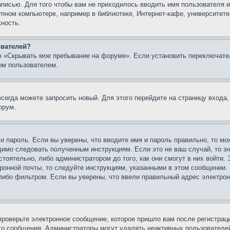
записью. Для того чтобы вам не приходилось вводить имя пользователя
упном компьютере, например в библиотеке, Интернет-кафе, университете
жность.
ователей?
ю «Скрывать мое пребывание на форуме». Если установить переключате
ым пользователем.
всегда можете запросить новый. Для этого перейдите на страницу входа
орум.
 и пароль. Если вы уверены, что вводите имя и пароль правильно, то м
одимо следовать полученным инструкциям. Если это не ваш случай, то зн
тоятельно, либо администратором до того, как они смогут в них войти.
ронной почты, то следуйте инструкциям, указанными в этом сообщении.
либо фильтром. Если вы уверены, что ввели правильный адрес электронн
проверьте электронное сообщение, которое пришло вам после регистрац
ого сообщения. Администраторы могут удалять неактивных пользователе