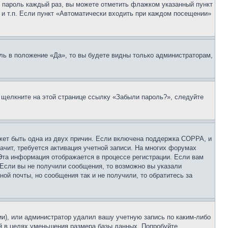
 и пароль каждый раз, вы можете отметить флажком указанный пункт
 и т.п. Если пункт «Автоматически входить при каждом посещении»
ль в положение «Да», то вы будете видны только администраторам,
, щелкните на этой странице ссылку «Забыли пароль?», следуйте
ожет быть одна из двух причин. Если включена поддержка COPPA, и
ачит, требуется активация учетной записи. На многих форумах
 Эта информация отображается в процессе регистрации. Если вам
 Если вы не получили сообщения, то возможно вы указали
ой почты, но сообщения так и не получили, то обратитесь за
ии), или администратор удалил вашу учетную запись по каким-либо
й в целях уменьшения размера базы данных. Попробуйте