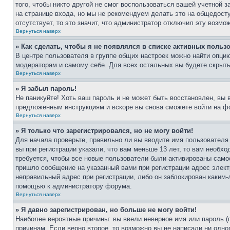
того, чтобы никто другой не смог воспользоваться вашей учетной 
на странице входа, но мы не рекомендуем делать это на общедост
отсутствует, то это значит, что администратор отключил эту возмо
Вернуться наверх
» Как сделать, чтобы я не появлялся в списке активных польз
В центре пользователя в группе общих настроек можно найти опци
модераторам и самому себе. Для всех остальных вы будете скрыт
Вернуться наверх
» Я забыл пароль!
Не паникуйте! Хоть ваш пароль и не может быть восстановлен, вы 
предложенным инструкциям и вскоре вы снова сможете войти на ф
Вернуться наверх
» Я только что зарегистрировался, но не могу войти!
Для начала проверьте, правильно ли вы вводите имя пользователя
вы при регистрации указали, что вам меньше 13 лет, то вам необх
требуется, чтобы все новые пользователи были активированы самос
пришло сообщение на указанный вами при регистрации адрес элект
неправильный адрес при регистрации, либо он заблокирован каким-
помощью к администратору форума.
Вернуться наверх
» Я давно зарегистрирован, но больше не могу войти!
Наиболее вероятные причины: вы ввели неверное имя или пароль (
причинам. Если верно второе, то возможно вы не написали ни одн