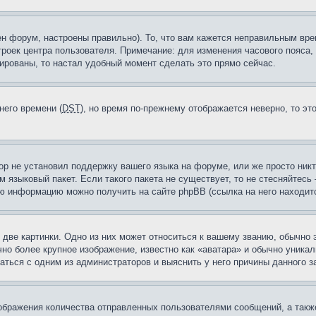
н форум, настроены правильно). То, что вам кажется неправильным вр
троек центра пользователя. Примечание: для изменения часового пояса,
ированы, то настал удобный момент сделать это прямо сейчас.
него времени (
DST
), но время по-прежнему отображается неверно, то эт
ор не установил поддержку вашего языка на форуме, или же просто ник
м языковый пакет. Если такого пакета не существует, то не стесняйтесь
ю информацию можно получить на сайте phpBB (ссылка на него находитс
две картинки. Одно из них может относиться к вашему званию, обычно э
но более крупное изображение, известно как «аватара» и обычно уника
аться с одним из администраторов и выяснить у него причины данного з
бражения количества отправленных пользователями сообщений, а такж