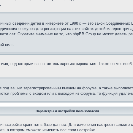
.
те личных сведений детей в интернете от 1998 г. — это закон Соединенн
дических опекунов для регистрации на этих сайтах детей младше тринад
ати лет. Обратите внимание на то, что phpBB Group не может давать р
ой силы.
 имя, под которым вы пытаетесь зарегистрироваться. Также он мог воо
я под вашим зарегистрированным именем на форуме, а также выполняет 
еются проблемы с входом или с выходом из форума, то функция удалени
Параметры и настройки пользователя
и настройки хранятся в базе данных. Для изменения настроек нажмите 
ля, в котором сможете изменить все свои настройки.