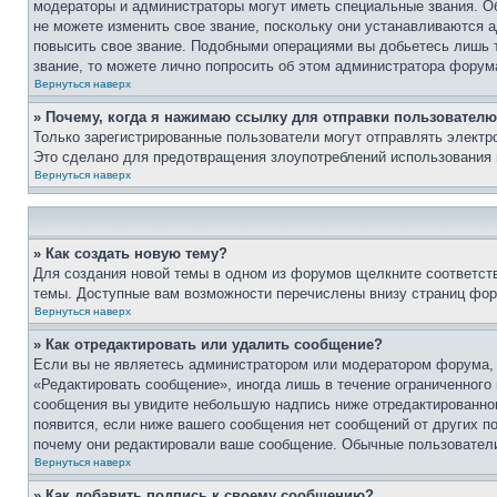
модераторы и администраторы могут иметь специальные звания. О
не можете изменить свое звание, поскольку они устанавливаются 
повысить свое звание. Подобными операциями вы добьетесь лишь т
звание, то можете лично попросить об этом администратора форум
Вернуться наверх
» Почему, когда я нажимаю ссылку для отправки пользователю
Только зарегистрированные пользователи могут отправлять элект
Это сделано для предотвращения злоупотреблений использования 
Вернуться наверх
» Как создать новую тему?
Для создания новой темы в одном из форумов щелкните соответст
темы. Доступные вам возможности перечислены внизу страниц фор
Вернуться наверх
» Как отредактировать или удалить сообщение?
Если вы не являетесь администратором или модератором форума, 
«Редактировать сообщение», иногда лишь в течение ограниченного
сообщения вы увидите небольшую надпись ниже отредактированного
появится, если ниже вашего сообщения нет сообщений от других п
почему они редактировали ваше сообщение. Обычные пользователи 
Вернуться наверх
» Как добавить подпись к своему сообщению?