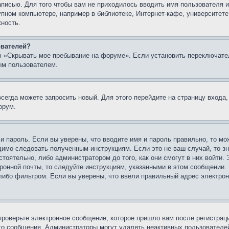
записью. Для того чтобы вам не приходилось вводить имя пользователя
упном компьютере, например в библиотеке, Интернет-кафе, университете
жность.
ователей?
ю «Скрывать мое пребывание на форуме». Если установить переключате
ым пользователем.
всегда можете запросить новый. Для этого перейдите на страницу входа
орум.
 и пароль. Если вы уверены, что вводите имя и пароль правильно, то м
одимо следовать полученным инструкциям. Если это не ваш случай, то зн
тоятельно, либо администратором до того, как они смогут в них войти.
ронной почты, то следуйте инструкциям, указанными в этом сообщении.
либо фильтром. Если вы уверены, что ввели правильный адрес электронн
проверьте электронное сообщение, которое пришло вам после регистрац
ого сообщения. Администраторы могут удалять неактивных пользователе