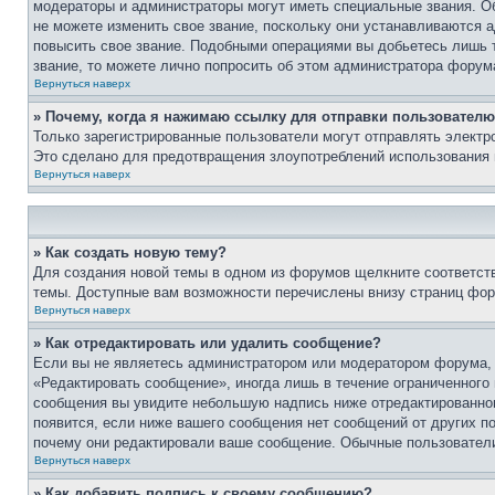
модераторы и администраторы могут иметь специальные звания. О
не можете изменить свое звание, поскольку они устанавливаются 
повысить свое звание. Подобными операциями вы добьетесь лишь т
звание, то можете лично попросить об этом администратора форум
Вернуться наверх
» Почему, когда я нажимаю ссылку для отправки пользователю
Только зарегистрированные пользователи могут отправлять элект
Это сделано для предотвращения злоупотреблений использования 
Вернуться наверх
» Как создать новую тему?
Для создания новой темы в одном из форумов щелкните соответст
темы. Доступные вам возможности перечислены внизу страниц фор
Вернуться наверх
» Как отредактировать или удалить сообщение?
Если вы не являетесь администратором или модератором форума, 
«Редактировать сообщение», иногда лишь в течение ограниченного
сообщения вы увидите небольшую надпись ниже отредактированного
появится, если ниже вашего сообщения нет сообщений от других п
почему они редактировали ваше сообщение. Обычные пользователи 
Вернуться наверх
» Как добавить подпись к своему сообщению?