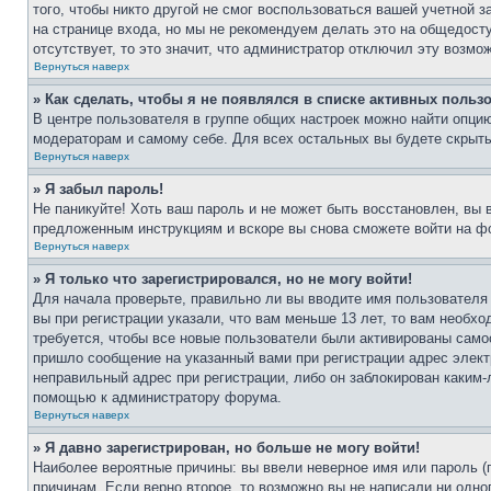
того, чтобы никто другой не смог воспользоваться вашей учетной 
на странице входа, но мы не рекомендуем делать это на общедост
отсутствует, то это значит, что администратор отключил эту возмо
Вернуться наверх
» Как сделать, чтобы я не появлялся в списке активных польз
В центре пользователя в группе общих настроек можно найти опци
модераторам и самому себе. Для всех остальных вы будете скрыт
Вернуться наверх
» Я забыл пароль!
Не паникуйте! Хоть ваш пароль и не может быть восстановлен, вы 
предложенным инструкциям и вскоре вы снова сможете войти на ф
Вернуться наверх
» Я только что зарегистрировался, но не могу войти!
Для начала проверьте, правильно ли вы вводите имя пользователя
вы при регистрации указали, что вам меньше 13 лет, то вам необх
требуется, чтобы все новые пользователи были активированы самос
пришло сообщение на указанный вами при регистрации адрес элект
неправильный адрес при регистрации, либо он заблокирован каким-
помощью к администратору форума.
Вернуться наверх
» Я давно зарегистрирован, но больше не могу войти!
Наиболее вероятные причины: вы ввели неверное имя или пароль (
причинам. Если верно второе, то возможно вы не написали ни одн