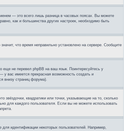
еменем — это всего лишь разница в часовых поясах. Вы можете
 равно, как и большинства других настроек, необходимо быть
о значит, что время неправильно установлено на сервере. Сообщите
то еще не перевел phpBB на ваш язык. Поинтересуйтесь у
 — у вас имеется прекрасная возможность создать и
я внизу страниц форума).
то звёздочки, квадратики или точки, указывающие на то, сколько
льно для каждого пользователя. Если вы не можете использовать
апрета.
е для идентификации некоторых пользователей. Например,