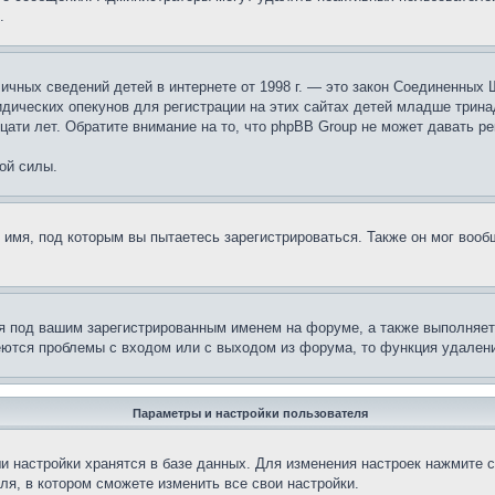
.
те личных сведений детей в интернете от 1998 г. — это закон Соединенн
дических опекунов для регистрации на этих сайтах детей младше тринад
ати лет. Обратите внимание на то, что phpBB Group не может давать р
ой силы.
 имя, под которым вы пытаетесь зарегистрироваться. Также он мог воо
я под вашим зарегистрированным именем на форуме, а также выполняет 
еются проблемы с входом или с выходом из форума, то функция удалени
Параметры и настройки пользователя
и настройки хранятся в базе данных. Для изменения настроек нажмите 
ля, в котором сможете изменить все свои настройки.