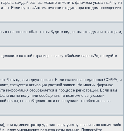
 и пароль каждый раз, вы можете отметить флажком указанный пункт
 и т.п. Если пункт «Автоматически входить при каждом посещении»
ль в положение «Да», то вы будете видны только администраторам,
, щелкните на этой странице ссылку «Забыли пароль?», следуйте
ожет быть одна из двух причин. Если включена поддержка COPPA, и
ачит, требуется активация учетной записи. На многих форумах
 Эта информация отображается в процессе регистрации. Если вам
 Если вы не получили сообщения, то возможно вы указали
ой почты, но сообщения так и не получили, то обратитесь за
ии), или администратор удалил вашу учетную запись по каким-либо
й в целях уменьшения размера базы данных. Попробуйте