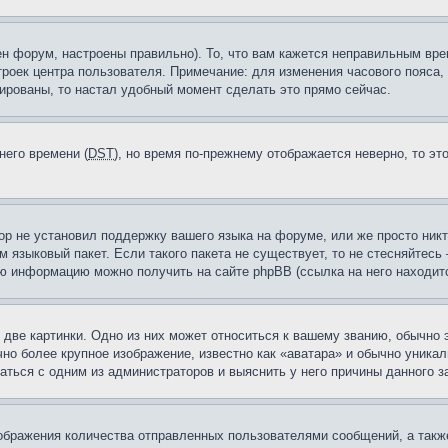
н форум, настроены правильно). То, что вам кажется неправильным вр
троек центра пользователя. Примечание: для изменения часового пояса,
ированы, то настал удобный момент сделать это прямо сейчас.
него времени (
DST
), но время по-прежнему отображается неверно, то эт
ор не установил поддержку вашего языка на форуме, или же просто ник
м языковый пакет. Если такого пакета не существует, то не стесняйтесь
ю информацию можно получить на сайте phpBB (ссылка на него находитс
две картинки. Одно из них может относиться к вашему званию, обычно э
но более крупное изображение, известно как «аватара» и обычно уника
аться с одним из администраторов и выяснить у него причины данного з
бражения количества отправленных пользователями сообщений, а такж