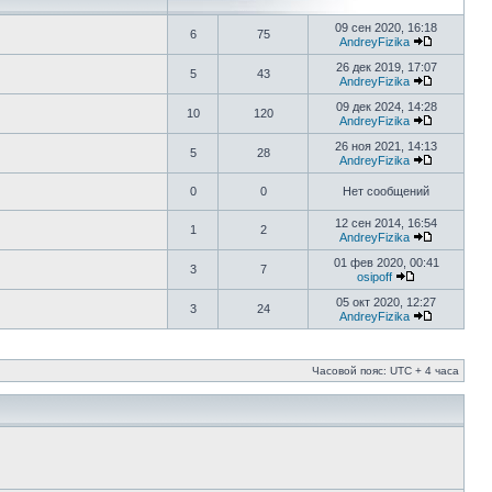
09 сен 2020, 16:18
6
75
AndreyFizika
26 дек 2019, 17:07
5
43
AndreyFizika
09 дек 2024, 14:28
10
120
AndreyFizika
26 ноя 2021, 14:13
5
28
AndreyFizika
0
0
Нет сообщений
12 сен 2014, 16:54
1
2
AndreyFizika
01 фев 2020, 00:41
3
7
osipoff
05 окт 2020, 12:27
3
24
AndreyFizika
Часовой пояс: UTC + 4 часа