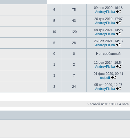
09 сен 2020, 16:18
6
75
AndreyFizika
26 дек 2019, 17:07
5
43
AndreyFizika
09 дек 2024, 14:28
10
120
AndreyFizika
26 ноя 2021, 14:13
5
28
AndreyFizika
0
0
Нет сообщений
12 сен 2014, 16:54
1
2
AndreyFizika
01 фев 2020, 00:41
3
7
osipoff
05 окт 2020, 12:27
3
24
AndreyFizika
Часовой пояс: UTC + 4 часа