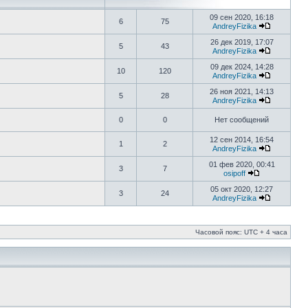
09 сен 2020, 16:18
6
75
AndreyFizika
26 дек 2019, 17:07
5
43
AndreyFizika
09 дек 2024, 14:28
10
120
AndreyFizika
26 ноя 2021, 14:13
5
28
AndreyFizika
0
0
Нет сообщений
12 сен 2014, 16:54
1
2
AndreyFizika
01 фев 2020, 00:41
3
7
osipoff
05 окт 2020, 12:27
3
24
AndreyFizika
Часовой пояс: UTC + 4 часа