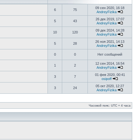
09 сен 2020, 16:18
6
75
AndreyFizika
26 дек 2019, 17:07
5
43
AndreyFizika
09 дек 2024, 14:28
10
120
AndreyFizika
26 ноя 2021, 14:13
5
28
AndreyFizika
0
0
Нет сообщений
12 сен 2014, 16:54
1
2
AndreyFizika
01 фев 2020, 00:41
3
7
osipoff
05 окт 2020, 12:27
3
24
AndreyFizika
Часовой пояс: UTC + 4 часа