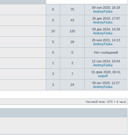
09 сен 2020, 16:18
6
75
AndreyFizika
26 дек 2019, 17:07
5
43
AndreyFizika
09 дек 2024, 14:28
10
120
AndreyFizika
26 ноя 2021, 14:13
5
28
AndreyFizika
0
0
Нет сообщений
12 сен 2014, 16:54
1
2
AndreyFizika
01 фев 2020, 00:41
3
7
osipoff
05 окт 2020, 12:27
3
24
AndreyFizika
Часовой пояс: UTC + 4 часа