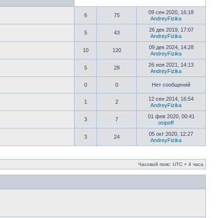
09 сен 2020, 16:18
6
75
AndreyFizika
26 дек 2019, 17:07
5
43
AndreyFizika
09 дек 2024, 14:28
10
120
AndreyFizika
26 ноя 2021, 14:13
5
28
AndreyFizika
0
0
Нет сообщений
12 сен 2014, 16:54
1
2
AndreyFizika
01 фев 2020, 00:41
3
7
osipoff
05 окт 2020, 12:27
3
24
AndreyFizika
Часовой пояс: UTC + 4 часа