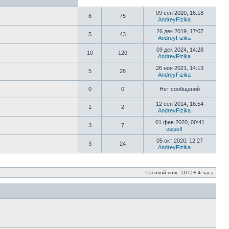
09 сен 2020, 16:18
6
75
AndreyFizika
26 дек 2019, 17:07
5
43
AndreyFizika
09 дек 2024, 14:28
10
120
AndreyFizika
26 ноя 2021, 14:13
5
28
AndreyFizika
0
0
Нет сообщений
12 сен 2014, 16:54
1
2
AndreyFizika
01 фев 2020, 00:41
3
7
osipoff
05 окт 2020, 12:27
3
24
AndreyFizika
Часовой пояс: UTC + 4 часа