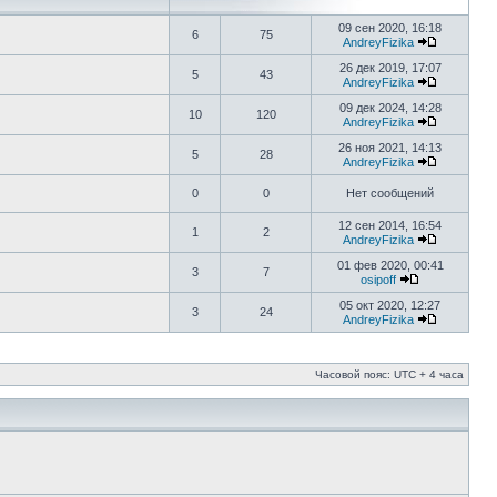
09 сен 2020, 16:18
6
75
AndreyFizika
26 дек 2019, 17:07
5
43
AndreyFizika
09 дек 2024, 14:28
10
120
AndreyFizika
26 ноя 2021, 14:13
5
28
AndreyFizika
0
0
Нет сообщений
12 сен 2014, 16:54
1
2
AndreyFizika
01 фев 2020, 00:41
3
7
osipoff
05 окт 2020, 12:27
3
24
AndreyFizika
Часовой пояс: UTC + 4 часа