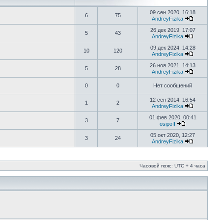
09 сен 2020, 16:18
6
75
AndreyFizika
26 дек 2019, 17:07
5
43
AndreyFizika
09 дек 2024, 14:28
10
120
AndreyFizika
26 ноя 2021, 14:13
5
28
AndreyFizika
0
0
Нет сообщений
12 сен 2014, 16:54
1
2
AndreyFizika
01 фев 2020, 00:41
3
7
osipoff
05 окт 2020, 12:27
3
24
AndreyFizika
Часовой пояс: UTC + 4 часа