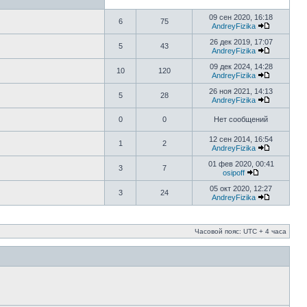
09 сен 2020, 16:18
6
75
AndreyFizika
26 дек 2019, 17:07
5
43
AndreyFizika
09 дек 2024, 14:28
10
120
AndreyFizika
26 ноя 2021, 14:13
5
28
AndreyFizika
0
0
Нет сообщений
12 сен 2014, 16:54
1
2
AndreyFizika
01 фев 2020, 00:41
3
7
osipoff
05 окт 2020, 12:27
3
24
AndreyFizika
Часовой пояс: UTC + 4 часа