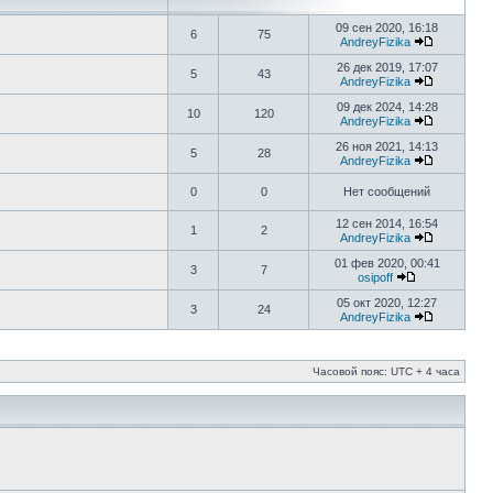
09 сен 2020, 16:18
6
75
AndreyFizika
26 дек 2019, 17:07
5
43
AndreyFizika
09 дек 2024, 14:28
10
120
AndreyFizika
26 ноя 2021, 14:13
5
28
AndreyFizika
0
0
Нет сообщений
12 сен 2014, 16:54
1
2
AndreyFizika
01 фев 2020, 00:41
3
7
osipoff
05 окт 2020, 12:27
3
24
AndreyFizika
Часовой пояс: UTC + 4 часа