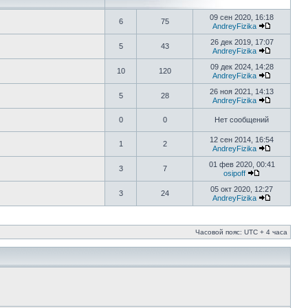
09 сен 2020, 16:18
6
75
AndreyFizika
26 дек 2019, 17:07
5
43
AndreyFizika
09 дек 2024, 14:28
10
120
AndreyFizika
26 ноя 2021, 14:13
5
28
AndreyFizika
0
0
Нет сообщений
12 сен 2014, 16:54
1
2
AndreyFizika
01 фев 2020, 00:41
3
7
osipoff
05 окт 2020, 12:27
3
24
AndreyFizika
Часовой пояс: UTC + 4 часа