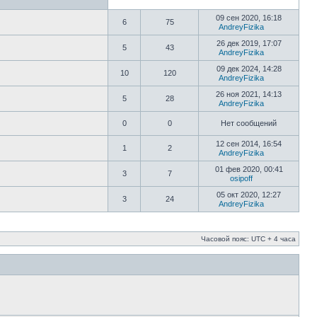
09 сен 2020, 16:18
6
75
AndreyFizika
26 дек 2019, 17:07
5
43
AndreyFizika
09 дек 2024, 14:28
10
120
AndreyFizika
26 ноя 2021, 14:13
5
28
AndreyFizika
0
0
Нет сообщений
12 сен 2014, 16:54
1
2
AndreyFizika
01 фев 2020, 00:41
3
7
osipoff
05 окт 2020, 12:27
3
24
AndreyFizika
Часовой пояс: UTC + 4 часа