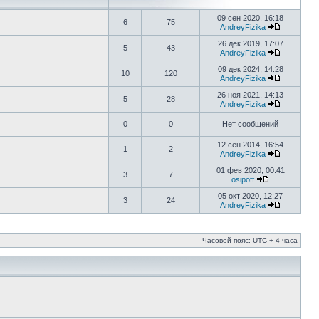
09 сен 2020, 16:18
6
75
AndreyFizika
26 дек 2019, 17:07
5
43
AndreyFizika
09 дек 2024, 14:28
10
120
AndreyFizika
26 ноя 2021, 14:13
5
28
AndreyFizika
0
0
Нет сообщений
12 сен 2014, 16:54
1
2
AndreyFizika
01 фев 2020, 00:41
3
7
osipoff
05 окт 2020, 12:27
3
24
AndreyFizika
Часовой пояс: UTC + 4 часа