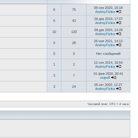
09 сен 2020, 16:18
6
75
AndreyFizika
26 дек 2019, 17:07
5
43
AndreyFizika
09 дек 2024, 14:28
10
120
AndreyFizika
26 ноя 2021, 14:13
5
28
AndreyFizika
0
0
Нет сообщений
12 сен 2014, 16:54
1
2
AndreyFizika
01 фев 2020, 00:41
3
7
osipoff
05 окт 2020, 12:27
3
24
AndreyFizika
Часовой пояс: UTC + 4 часа