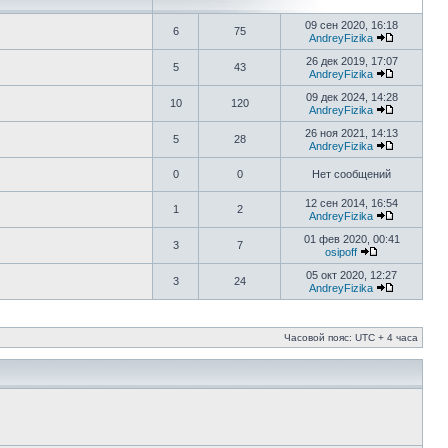
09 сен 2020, 16:18
6
75
AndreyFizika
26 дек 2019, 17:07
5
43
AndreyFizika
09 дек 2024, 14:28
10
120
AndreyFizika
26 ноя 2021, 14:13
5
28
AndreyFizika
0
0
Нет сообщений
12 сен 2014, 16:54
1
2
AndreyFizika
01 фев 2020, 00:41
3
7
osipoff
05 окт 2020, 12:27
3
24
AndreyFizika
Часовой пояс: UTC + 4 часа