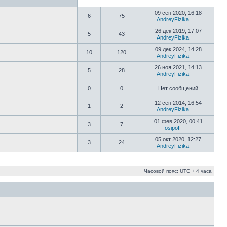
09 сен 2020, 16:18
6
75
AndreyFizika
26 дек 2019, 17:07
5
43
AndreyFizika
09 дек 2024, 14:28
10
120
AndreyFizika
26 ноя 2021, 14:13
5
28
AndreyFizika
0
0
Нет сообщений
12 сен 2014, 16:54
1
2
AndreyFizika
01 фев 2020, 00:41
3
7
osipoff
05 окт 2020, 12:27
3
24
AndreyFizika
Часовой пояс: UTC + 4 часа