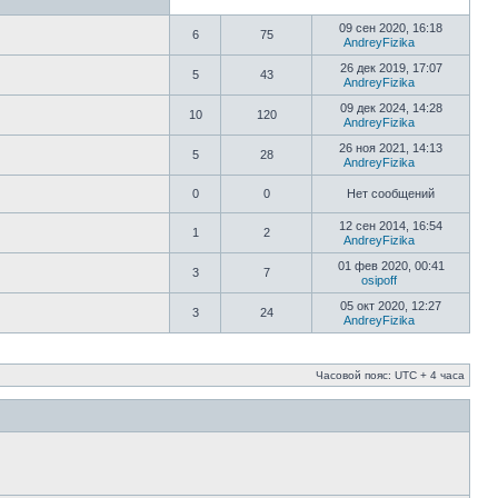
09 сен 2020, 16:18
6
75
AndreyFizika
26 дек 2019, 17:07
5
43
AndreyFizika
09 дек 2024, 14:28
10
120
AndreyFizika
26 ноя 2021, 14:13
5
28
AndreyFizika
0
0
Нет сообщений
12 сен 2014, 16:54
1
2
AndreyFizika
01 фев 2020, 00:41
3
7
osipoff
05 окт 2020, 12:27
3
24
AndreyFizika
Часовой пояс: UTC + 4 часа