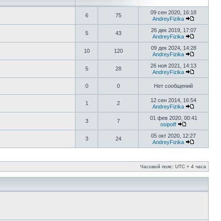
09 сен 2020, 16:18
6
75
AndreyFizika
26 дек 2019, 17:07
5
43
AndreyFizika
09 дек 2024, 14:28
10
120
AndreyFizika
26 ноя 2021, 14:13
5
28
AndreyFizika
0
0
Нет сообщений
12 сен 2014, 16:54
1
2
AndreyFizika
01 фев 2020, 00:41
3
7
osipoff
05 окт 2020, 12:27
3
24
AndreyFizika
Часовой пояс: UTC + 4 часа