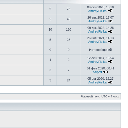
09 сен 2020, 16:18
6
75
AndreyFizika
26 дек 2019, 17:07
5
43
AndreyFizika
09 дек 2024, 14:28
10
120
AndreyFizika
26 ноя 2021, 14:13
5
28
AndreyFizika
0
0
Нет сообщений
12 сен 2014, 16:54
1
2
AndreyFizika
01 фев 2020, 00:41
3
7
osipoff
05 окт 2020, 12:27
3
24
AndreyFizika
Часовой пояс: UTC + 4 часа