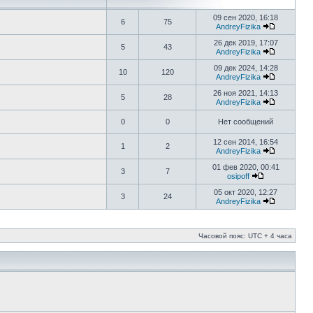
09 сен 2020, 16:18
6
75
AndreyFizika
26 дек 2019, 17:07
5
43
AndreyFizika
09 дек 2024, 14:28
10
120
AndreyFizika
26 ноя 2021, 14:13
5
28
AndreyFizika
0
0
Нет сообщений
12 сен 2014, 16:54
1
2
AndreyFizika
01 фев 2020, 00:41
3
7
osipoff
05 окт 2020, 12:27
3
24
AndreyFizika
Часовой пояс: UTC + 4 часа