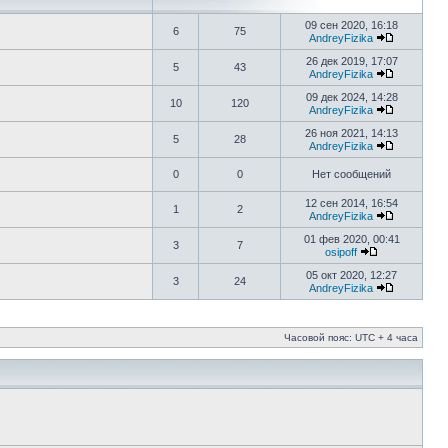
09 сен 2020, 16:18
6
75
AndreyFizika
26 дек 2019, 17:07
5
43
AndreyFizika
09 дек 2024, 14:28
10
120
AndreyFizika
26 ноя 2021, 14:13
5
28
AndreyFizika
0
0
Нет сообщений
12 сен 2014, 16:54
1
2
AndreyFizika
01 фев 2020, 00:41
3
7
osipoff
05 окт 2020, 12:27
3
24
AndreyFizika
Часовой пояс: UTC + 4 часа