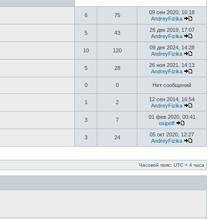
09 сен 2020, 16:18
6
75
AndreyFizika
26 дек 2019, 17:07
5
43
AndreyFizika
09 дек 2024, 14:28
10
120
AndreyFizika
26 ноя 2021, 14:13
5
28
AndreyFizika
0
0
Нет сообщений
12 сен 2014, 16:54
1
2
AndreyFizika
01 фев 2020, 00:41
3
7
osipoff
05 окт 2020, 12:27
3
24
AndreyFizika
Часовой пояс: UTC + 4 часа