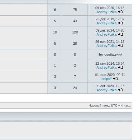
09 сен 2020, 16:18
6
75
AndreyFizika
26 дек 2019, 17:07
5
43
AndreyFizika
09 дек 2024, 14:28
10
120
AndreyFizika
26 ноя 2021, 14:13
5
28
AndreyFizika
0
0
Нет сообщений
12 сен 2014, 16:54
1
2
AndreyFizika
01 фев 2020, 00:41
3
7
osipoff
05 окт 2020, 12:27
3
24
AndreyFizika
Часовой пояс: UTC + 4 часа