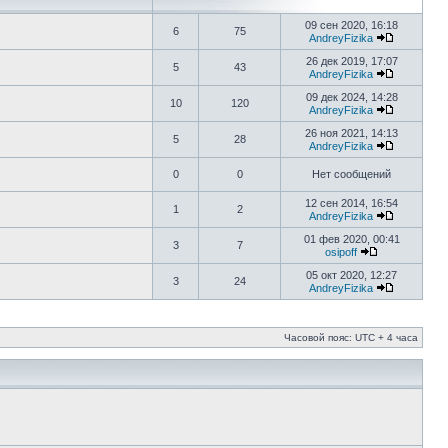
09 сен 2020, 16:18
6
75
AndreyFizika
26 дек 2019, 17:07
5
43
AndreyFizika
09 дек 2024, 14:28
10
120
AndreyFizika
26 ноя 2021, 14:13
5
28
AndreyFizika
0
0
Нет сообщений
12 сен 2014, 16:54
1
2
AndreyFizika
01 фев 2020, 00:41
3
7
osipoff
05 окт 2020, 12:27
3
24
AndreyFizika
Часовой пояс: UTC + 4 часа