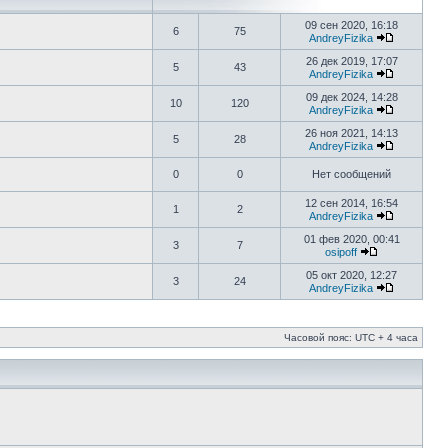
09 сен 2020, 16:18
6
75
AndreyFizika
26 дек 2019, 17:07
5
43
AndreyFizika
09 дек 2024, 14:28
10
120
AndreyFizika
26 ноя 2021, 14:13
5
28
AndreyFizika
0
0
Нет сообщений
12 сен 2014, 16:54
1
2
AndreyFizika
01 фев 2020, 00:41
3
7
osipoff
05 окт 2020, 12:27
3
24
AndreyFizika
Часовой пояс: UTC + 4 часа