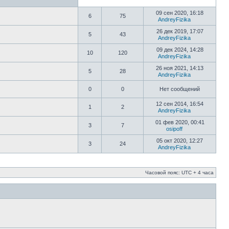
09 сен 2020, 16:18
6
75
AndreyFizika
26 дек 2019, 17:07
5
43
AndreyFizika
09 дек 2024, 14:28
10
120
AndreyFizika
26 ноя 2021, 14:13
5
28
AndreyFizika
0
0
Нет сообщений
12 сен 2014, 16:54
1
2
AndreyFizika
01 фев 2020, 00:41
3
7
osipoff
05 окт 2020, 12:27
3
24
AndreyFizika
Часовой пояс: UTC + 4 часа