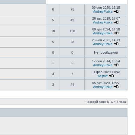
09 сен 2020, 16:18
6
75
AndreyFizika
26 дек 2019, 17:07
5
43
AndreyFizika
09 дек 2024, 14:28
10
120
AndreyFizika
26 ноя 2021, 14:13
5
28
AndreyFizika
0
0
Нет сообщений
12 сен 2014, 16:54
1
2
AndreyFizika
01 фев 2020, 00:41
3
7
osipoff
05 окт 2020, 12:27
3
24
AndreyFizika
Часовой пояс: UTC + 4 часа