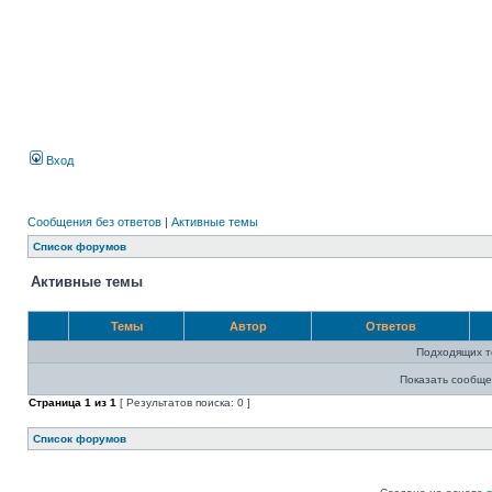
Вход
Сообщения без ответов
|
Активные темы
Список форумов
Активные темы
Темы
Автор
Ответов
Подходящих т
Показать сообще
Страница
1
из
1
[ Результатов поиска: 0 ]
Список форумов