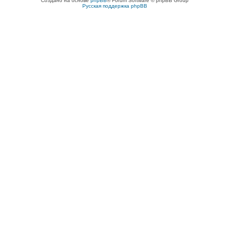
Создано на основе
phpBB
® Forum Software © phpBB Group
Русская поддержка phpBB