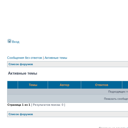
Вход
Сообщения без ответов
|
Активные темы
Список форумов
Активные темы
Темы
Автор
Ответов
Подходящих т
Показать сообще
Страница
1
из
1
[ Результатов поиска: 0 ]
Список форумов