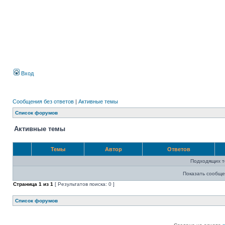
Вход
Сообщения без ответов
|
Активные темы
Список форумов
Активные темы
Темы
Автор
Ответов
Подходящих т
Показать сообще
Страница
1
из
1
[ Результатов поиска: 0 ]
Список форумов