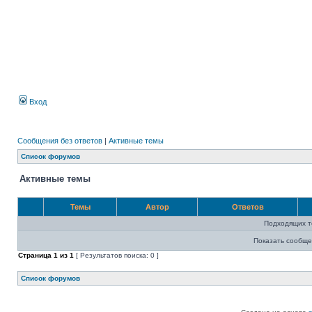
Вход
Сообщения без ответов
|
Активные темы
Список форумов
Активные темы
Темы
Автор
Ответов
Подходящих т
Показать сообще
Страница
1
из
1
[ Результатов поиска: 0 ]
Список форумов