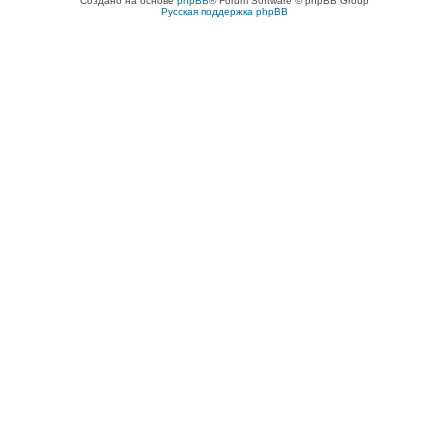
Создано на основе
phpBB
® Forum Software © phpBB Group
Русская поддержка phpBB