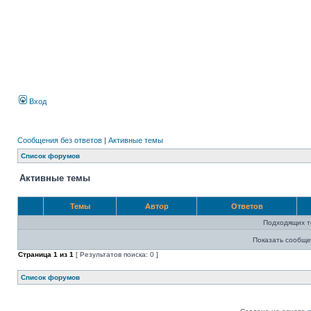
Вход
Сообщения без ответов
|
Активные темы
Список форумов
Активные темы
Темы
Автор
Ответов
Подходящих т
Показать сообще
Страница
1
из
1
[ Результатов поиска: 0 ]
Список форумов